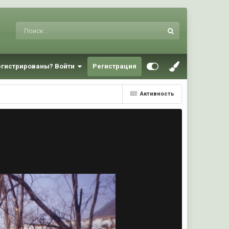
егистрированы? Войти
Регистрация
Активность