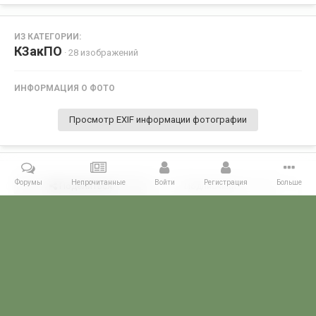
ИЗ КАТЕГОРИИ:
КЗакПО
· 28 изображений
ИНФОРМАЦИЯ О ФОТО
Просмотр EXIF информации фотографии
Форумы
Непрочитанные
Войти
Регистрация
Больше
Поделиться
Подписчики
0
Комментариев нет
Главная
Галерея
ПОГРАНГАЛЕРЕЯ
КЗакПО
28 мая 1988
POGRANICHNIK.ru