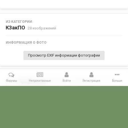
ИЗ КАТЕГОРИИ:
КЗакПО
· 28 изображений
ИНФОРМАЦИЯ О ФОТО
Просмотр EXIF информации фотографии
Форумы
Непрочитанные
Войти
Регистрация
Больше
Поделиться
Подписчики
0
Комментариев нет
Главная
Галерея
ПОГРАНГАЛЕРЕЯ
КЗакПО
28 мая1988г.-