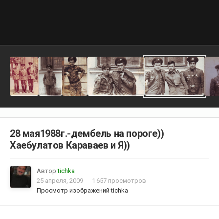
28 мая1988г.-дембель на пороге))
Хаебулатов Караваев и Я))
Автор
tichka
25 апреля, 2009
1 657 просмотров
Просмотр изображений tichka