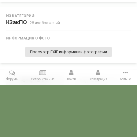
ИЗ КАТЕГОРИИ:
КЗакПО
· 28 изображений
ИНФОРМАЦИЯ О ФОТО
Просмотр EXIF информации фотографии
Форумы
Непрочитанные
Войти
Регистрация
Больше
Поделиться
Подписчики
0
Комментариев нет
Главная
Галерея
ПОГРАНГАЛЕРЕЯ
КЗакПО
1987-1988 г.г.
POGRANICHNIK.ru