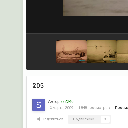
205
Автор
ss2240
13 марта, 2009
1 848 просмотров
Просмо
Поделиться
Подписчики
0