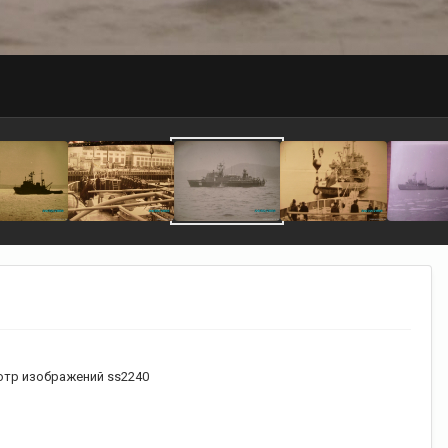
тр изображений ss2240