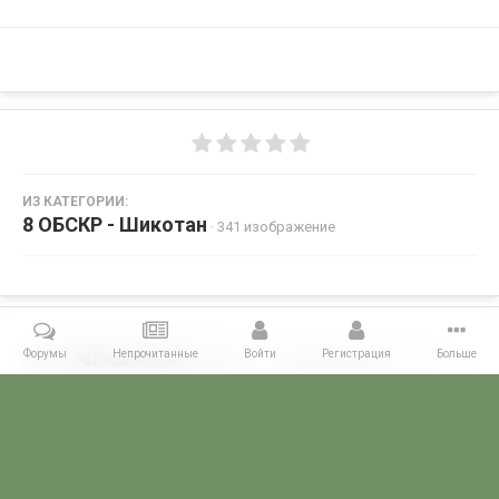
ИЗ КАТЕГОРИИ:
8 ОБСКР - Шикотан
· 341 изображение
Форумы
Непрочитанные
Войти
Регистрация
Больше
Поделиться
Подписчики
0
Комментариев нет
Главная
Галерея
ГАЛЕРЕЯ МЧПВ
8 ОБСКР - Шикотан
23 