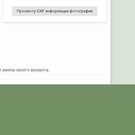
Просмотр EXIF информации фотографии
т имени своего аккаунта.
Активность
POGRANICHNIK.ru
Powered by Invision Community