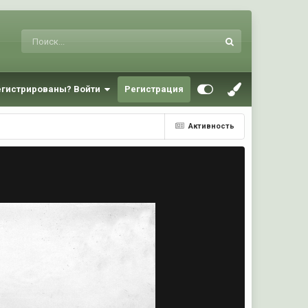
егистрированы? Войти
Регистрация
Активность