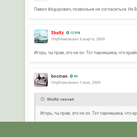
Павел Фёдорович, позвольне не согласиться. Не В
Shultz
12 918
Опубликовано
6 марта, 2009
Игорь, ты прав, это не он. Тот парнишика, что кр
bocman
44
Опубликовано
1 мая, 2009
Shultz сказал:
Игорь, ты прав, это не он. Тот парнишика, что
Я вспомнил его фамилию — Шаймарданов, а вот им