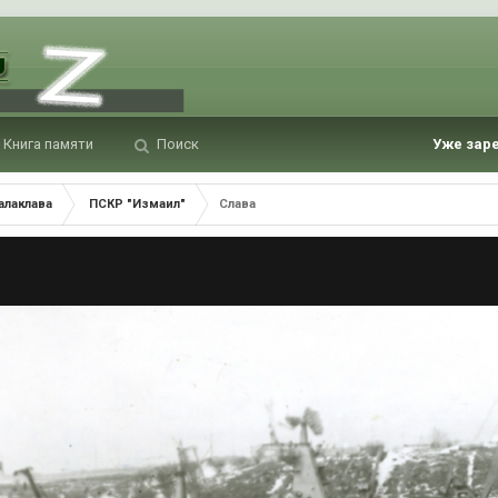
Книга памяти
Поиск
Уже зар
алаклава
ПСКР "Измаил"
Слава