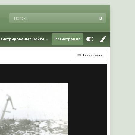
егистрированы? Войти
Регистрация
Активность