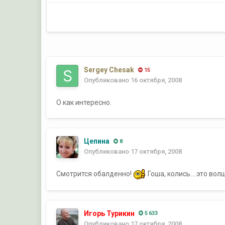
Sergey Chesak
15
Опубликовано
16 октября, 2008
О как интересно.
Цепина
8
Опубликовано
17 октября, 2008
Смотрится обалденно!
Гоша, колись....это во
Игорь Турикин
5 633
Опубликовано
17 октября, 2008