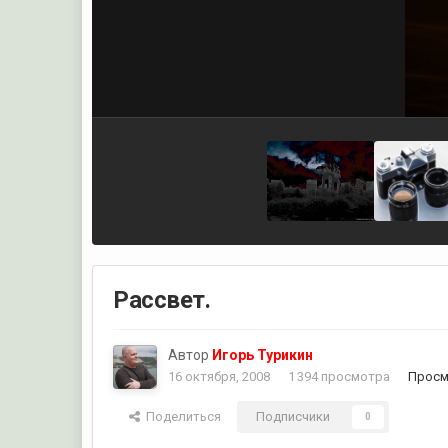
Рассвет.
Автор
Игорь Турикин
16 октября, 2008
1 394 просмотра
Просм
Поделиться
Подписчики
0