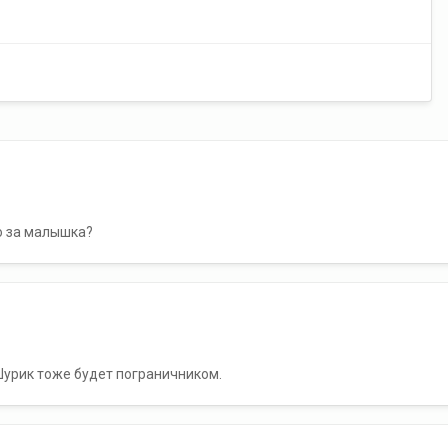
о за малышка?
Шурик тоже будет пограничником.