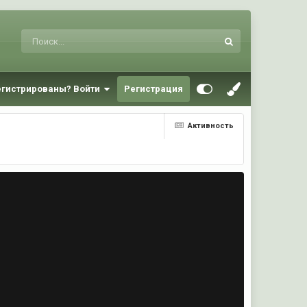
егистрированы? Войти
Регистрация
Активность