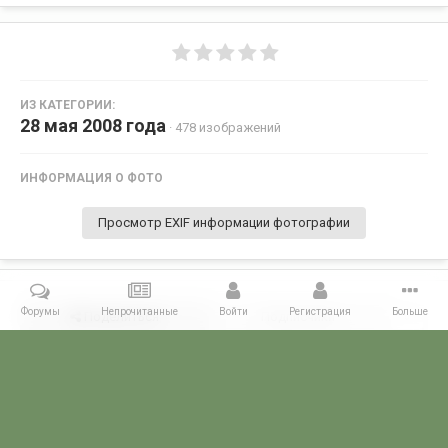
ИЗ КАТЕГОРИИ:
28 мая 2008 года
· 478 изображений
ИНФОРМАЦИЯ О ФОТО
Просмотр EXIF информации фотографии
Форумы
Непрочитанные
Войти
Регистрация
Больше
Поделиться
Подписчики
0
Комментариев нет
Главная
Галерея
28 МАЯ - ДЕНЬ ПОГРАНИЧНИКА!
28 мая 2008