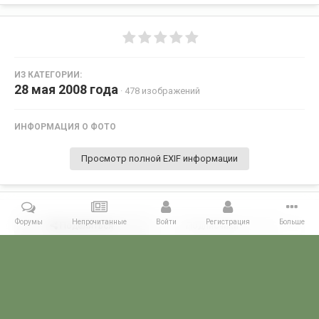
ИЗ КАТЕГОРИИ:
28 мая 2008 года
· 478 изображений
ИНФОРМАЦИЯ О ФОТО
Просмотр полной EXIF информации
Форумы
Непрочитанные
Войти
Регистрация
Больше
Поделиться
Подписчики
0
Комментариев нет
Главная
Галерея
28 МАЯ - ДЕНЬ ПОГРАНИЧНИКА!
28 мая 2008