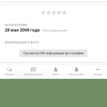
ИЗ КАТЕГОРИИ:
28 мая 2008 года
· 478 изображений
ИНФОРМАЦИЯ О ФОТО
Просмотр EXIF информации фотографии
Форумы
Непрочитанные
Войти
Регистрация
Больше
Поделиться
Подписчики
0
Комментариев нет
Главная
Галерея
28 МАЯ - ДЕНЬ ПОГРАНИЧНИКА!
28 мая 2008