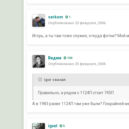
serkom
1
Опубликовано
23 февраля, 2006
Игорь, а ты там тоже служил, откуда фотки? Мой 
Вадим
104
Опубликовано
25 февраля, 2006
igor сказал:
Правильно, а рядом с 1124П стоит 745П
А в 1983 разве 1124П там уже были? Покрайней ме
igvel
5