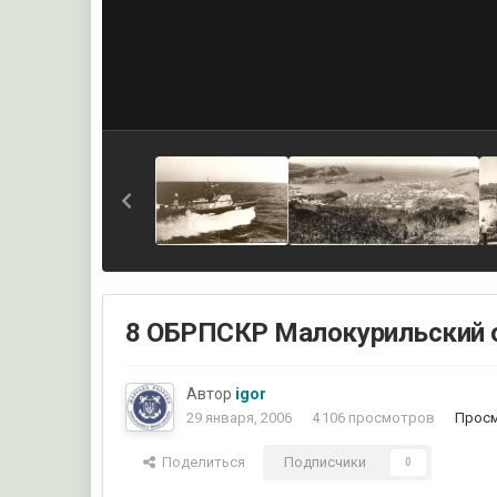
8 ОБРПСКР Малокурильский о
Автор
igor
29 января, 2006
4 106 просмотров
Просм
Поделиться
Подписчики
0