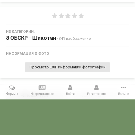
ИЗ КАТЕГОРИИ:
8 ОБСКР - Шикотан
· 341 изображение
ИНФОРМАЦИЯ О ФОТО
Просмотр EXIF информации фотографии
Форумы
Непрочитанные
Войти
Регистрация
Больше
Поделиться
Подписчики
0
Комментариев нет
Главная
Галерея
ГАЛЕРЕЯ МЧПВ
8 ОБСКР - Шикотан
Shi