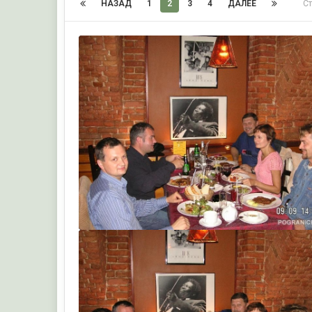
НАЗАД
1
2
3
4
ДАЛЕЕ
С
Строитель