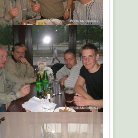
комтех
комтех