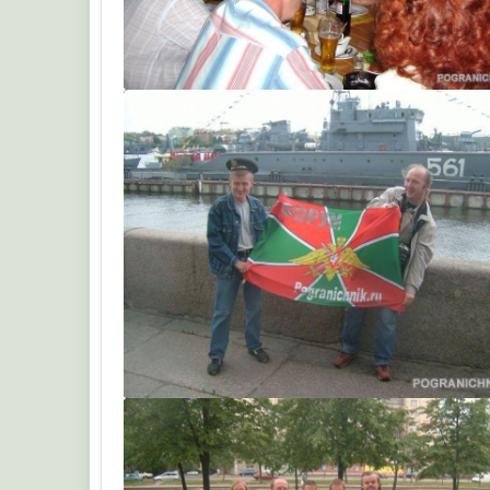
Сочи
комтех