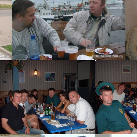
комтех
Detroit
Detroit