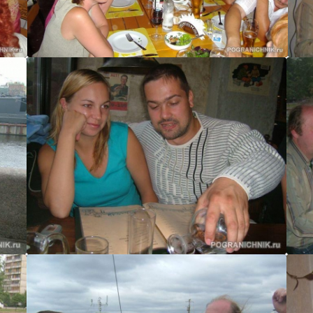
Сочи
комтех