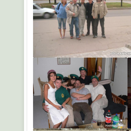
комтех
Detroit