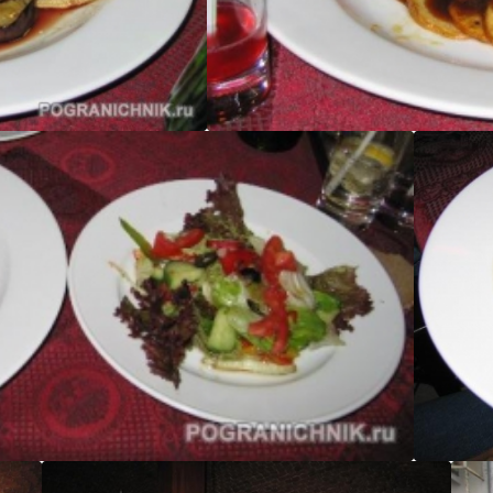
МЫШЬ
М