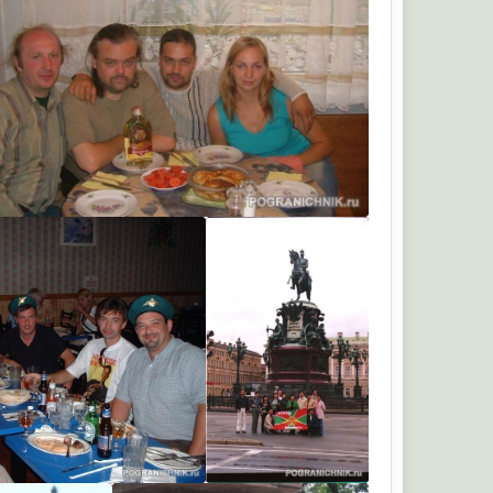
комтех
комтех