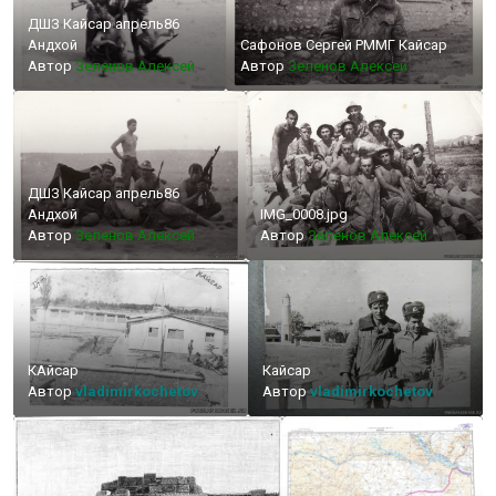
ДШЗ Кайсар апрель86
Андхой
Сафонов Сергей РММГ Кайсар
Автор
Зеленов Алексей
Автор
Зеленов Алексей
ДШЗ Кайсар апрель86
Андхой
IMG_0008.jpg
Автор
Зеленов Алексей
Автор
Зеленов Алексей
КАйсар
Кайсар
Автор
vladimirkochetov
Автор
vladimirkochetov