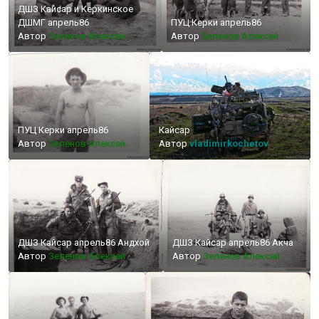
ДШЗ Кайсар и Керкинское
ДШМГ апрель86
ПУЦ Керки апрель86
Автор
Зеленов Алексей
Автор
Зеленов Алексей
ПУЦ Керки апрель86
Кайсар
Автор
Зеленов Алексей
Автор
vladimirkochetov
ДШЗ Кайсар апрель86 Андхой
ДШЗ Кайсар апрель86 Акча
Автор
Зеленов Алексей
Автор
Зеленов Алексей