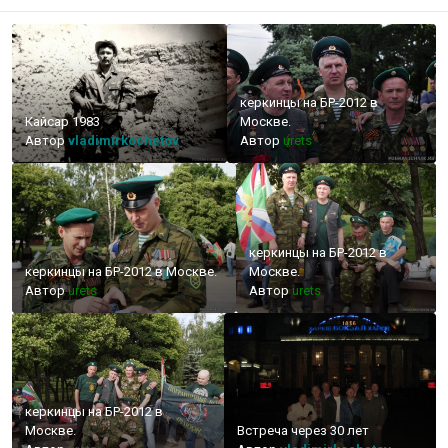
керкинцы на БР-2012 в
Кайсар 1983
Москве.
Автор
vladimirkochetov
Автор
urets
керкинцы на БР-2012 в
керкинцы на БР-2012 в Москве.
Москве.
Автор
urets
Автор
urets
керкинцы на БР-2012 в
Москве.
Встреча через 30 лет