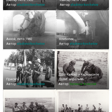
Автор
vladimirkochetov
Автор
vladimirkochetov
Анхой, лето 1982
Хлебопек
Автор
vladimirkochetov
Автор
vladimirkochetov
ДШЗ Кайсар и Керкинское
Присяга
ДШМГ апрель86
Автор
vladimirkochetov
Автор
Зеленов Алексей