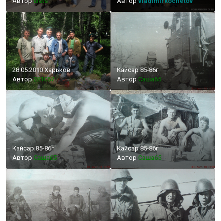
Автор
urets
Автор
vladimirkochetov
28.05.2010 Харьков
Кайсар 85-86г
Автор
281067
Автор
Cаша65
Кайсар 85-86г
Кайсар 85-86г
Автор
Cаша65
Автор
Cаша65