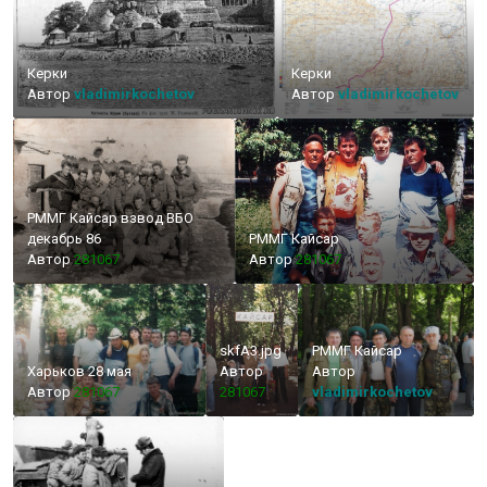
Керки
Керки
Автор
vladimirkochetov
Автор
vladimirkochetov
РММГ Кайсар взвод ВБО
декабрь 86
РММГ Кайсар
Автор
281067
Автор
281067
skfA3.jpg
РММГ Кайсар
Харьков 28 мая
Автор
Автор
Автор
281067
281067
vladimirkochetov