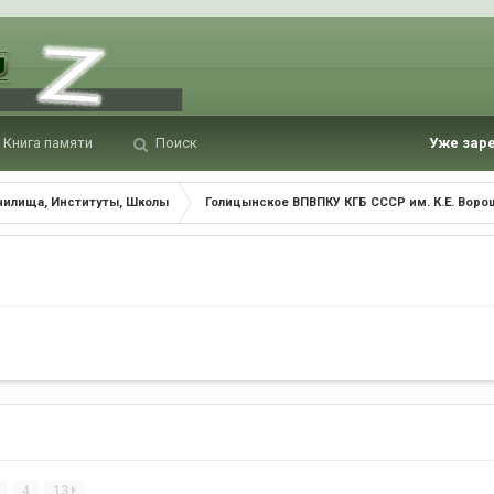
Книга памяти
Поиск
Уже зар
чилища, Институты, Школы
Голицынское ВПВПКУ КГБ СССР им. К.Е. Воро
4
13