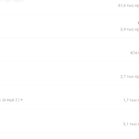
61,6 тыс
п
3,9 тыс
п
874
2,7 тыс
п
(и ещё 2 )
1,7 тыс
3,1 тыс