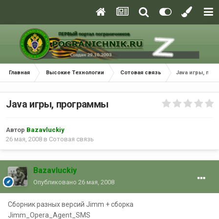
Главная
Высокие Технологии
Сотовая связь
Java игры, пр
Java игры, программы
Автор
Bazavluckiy
26 мая, 2008
в
Сотовая связь
Bazavluckiy
Опубликовано
26 мая, 2008
Сборник разных версий Jimm + сборка
Jimm_Opera_Agent_SMS