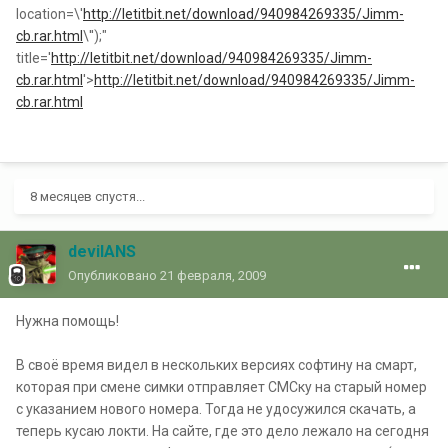
location=\'
http://letitbit.net/download/940984269335/Jimm-
cb.rar.html
\'');"
title='
http://letitbit.net/download/940984269335/Jimm-
cb.rar.html
'>
http://letitbit.net/download/940984269335/Jimm-
cb.rar.html
8 месяцев спустя...
devilANS
Опубликовано
21 февраля, 2009
Нужна помощь!
В своё время видел в нескольких версиях софтину на смарт,
которая при смене симки отправляет СМСку на старый номер
с указанием нового номера. Тогда не удосужился скачать, а
теперь кусаю локти. На сайте, где это дело лежало на сегодня