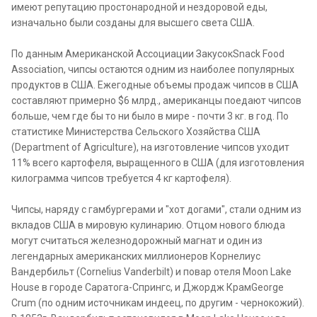
имеют репутацию простонародной и нездоровой еды,
изначально были созданы для высшего света США.
По данным Американской Ассоциации ЗакусокSnack Food
Association, чипсы остаются одним из наиболее популярных
продуктов в США. Ежегодные объемы продаж чипсов в США
составляют примерно $6 млрд., американцы поедают чипсов
больше, чем где бы то ни было в мире - почти 3 кг. в год. По
статистике Министерства Сельского Хозяйства США
(Department of Agriculture), на изготовление чипсов уходит
11% всего картофеля, выращенного в США (для изготовления
килограмма чипсов требуется 4 кг картофеля).
Чипсы, наряду с гамбургерами и "хот догами", стали одним из
вкладов США в мировую кулинарию. Отцом нового блюда
могут считаться железнодорожный магнат и один из
легендарных американских миллионеров Корнелиус
Вандербильт (Cornelius Vanderbilt) и повар отеля Moon Lake
House в городе Саратога-Спрингс, и Джордж КрамGeorge
Crum (по одним источникам индеец, по другим - чернокожий).