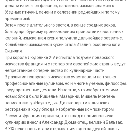
делали из мозгов фазанов, павлинов, языков фламинго
(бедные птички), печени и селезенки редчайших и по тому
времени рыб.
Затем после длительного застоя, в конце средних веков,
благодаря бурному проникновению пряностей из восточных
колоний, изысканная кухня получила дальнейшее развитие.
Колыбелью изысканной кухни стала Италия, особенно юг и
Сицилия.
При короле Людовике XIV испытала подъем поварского
искусства Франция, и с тех пор эти европейские страны ведут
непрестанное соперничество по кулинарной части.
В развитии поварского искусства участвовали не только
профессиональные кулинары, но и многие ученые, философы,
государственные деятели. Известно, что изобретателями
новых блюд были Ришелье, Мазарини, Мишель Монтень
написал книгу «Наука еды». До сих пор в итальянских
ресторанах в ходу блюда, изобретенные композитором
Россини. Франция гордится, что вклад в национальную
кулинарию внесли Александр Дюма-отец, великий Бальзак.
В XIX веке вновь стали открываться одна за другой школы