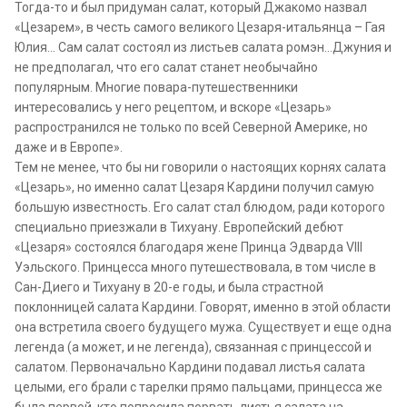
Тогда-то и был придуман салат, который Джакомо назвал
«Цезарем», в честь самого великого Цезаря-итальянца – Гая
Юлия… Сам салат состоял из листьев салата ромэн…Джуния и
не предполагал, что его салат станет необычайно
популярным. Многие повара-путешественники
интересовались у него рецептом, и вскоре «Цезарь»
распространился не только по всей Северной Америке, но
даже и в Европе».
Тем не менее, что бы ни говорили о настоящих корнях салата
«Цезарь», но именно салат Цезаря Кардини получил самую
большую известность. Его салат стал блюдом, ради которого
специально приезжали в Тихуану. Европейский дебют
«Цезаря» состоялся благодаря жене Принца Эдварда VIII
Уэльского. Принцесса много путешествовала, в том числе в
Сан-Диего и Тихуану в 20-е годы, и была страстной
поклонницей салата Кардини. Говорят, именно в этой области
она встретила своего будущего мужа. Существует и еще одна
легенда (а может, и не легенда), связанная с принцессой и
салатом. Первоначально Кардини подавал листья салата
целыми, его брали с тарелки прямо пальцами, принцесса же