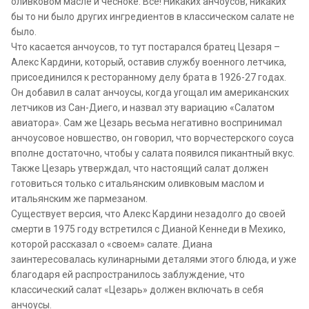
оливковом масле и чесноке. Все! Никаких анчоусов, никаких
бы то ни было других ингредиентов в классическом салате не
было.
Что касается анчоусов, то тут постарался братец Цезаря –
Алекс Кардини, который, оставив службу военного летчика,
присоединился к ресторанному делу брата в 1926-27 годах.
Он добавил в салат анчоусы, когда угощал им американских
летчиков из Сан-Диего, и назвал эту вариацию «Салатом
авиатора». Сам же Цезарь весьма негативно воспринимал
анчоусовое новшество, он говорил, что ворчестерского соуса
вполне достаточно, чтобы у салата появился пикантный вкус.
Также Цезарь утверждал, что настоящий салат должен
готовиться только с итальянским оливковым маслом и
итальянским же пармезаном.
Существует версия, что Алекс Кардини незадолго до своей
смерти в 1975 году встретился с Дианой Кеннеди в Мехико,
которой рассказал о «своем» салате. Диана
заинтересовалась кулинарными деталями этого блюда, и уже
благодаря ей распространилось заблуждение, что
классический салат «Цезарь» должен включать в себя
анчоусы.