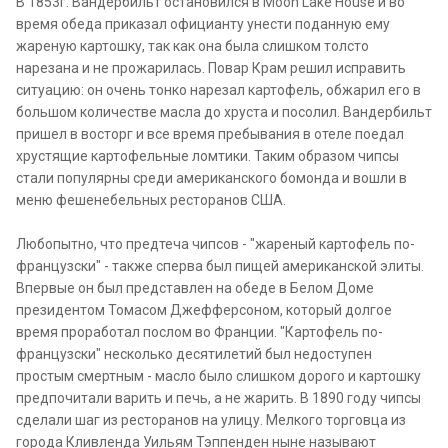
В 1853г. Вандербильт остановился в Moon Lake House и во
время обеда приказал официанту унести поданную ему
жареную картошку, так как она была слишком толсто
нарезана и не прожарилась. Повар Крам решил исправить
ситуацию: он очень тонко нарезал картофель, обжарил его в
большом количестве масла до хруста и посолил. Вандербильт
пришел в восторг и все время пребывания в отеле поедал
хрустящие картофельные ломтики. Таким образом чипсы
стали популярны среди американского бомонда и вошли в
меню фешенебельных ресторанов США.
Любопытно, что предтеча чипсов - "жареный картофель по-
французски" - также сперва был пищей американской элиты.
Впервые он был представлен на обеде в Белом Доме
президентом Томасом Джефферсоном, который долгое
время проработал послом во Франции. "Картофель по-
французски" несколько десятилетий был недоступен
простым смертным - масло было слишком дорого и картошку
предпочитали варить и печь, а не жарить. В 1890 году чипсы
сделали шаг из ресторанов на улицу. Мелкого торговца из
города Кливленда Уильям Тэппенден ныне называют