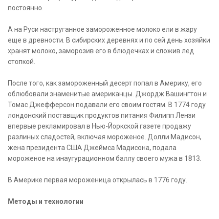
постоянно.
А на Руси наструганное замороженное молоко ели в жару
еще в древности. В сибирских деревнях и по сей день хозяйки
хранят молоко, заморозив его в блюдечках и сложив лед
стопкой.
После того, как замороженный десерт попал в Америку, его
облюбовали знаменитые американцы. Джордж Вашингтон и
Томас Джефферсон подавали его своим гостям. В 1774 году
лондонский поставщик продуктов питания Филипп Лензи
впервые рекламировал в Нью-Йоркской газете продажу
разлиных сладостей, включая мороженое. Долли Мадисон,
жена президента США Джеймса Мадисона, подала
мороженое на инаугурационном баллу своего мужа в 1813.
В Америке первая мороженица открылась в 1776 году.
Методы и технологии