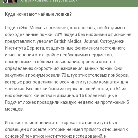
Опубликовано
3 августа, 2007
Куда исчезают чайные ложки?
Радио «Эхо Москвы» выясняет, как полезны, необходимы в
обиходе чайные ложки. 73% людей без них жизни офисной не
представляют, уверяет British Medical Journal. Сотрудники
Института Бернета, озадаченные феноменом постоянного
исчезновения этих крайне необходимых пердметов,
находящихся в общем пользовании, провели опыт по
определению скорости исчезновения чайных ложек. Они
закупили и пронумеровали 70 штук этих столовых приборов,
которые распределили по всем институтским комнатам для
чаепития. Все ложки были из нержавеющей стали, но 54 из
них обычного качества и дизайна, а 16 более изящные.
Подсчет ложек проводили каждую неделю на протяжении 5
месяцев.
И только по истечении этого срока штат института был
оповещен о проекте, который не имел прямого отношения к
основной тематике институтских исследований, и