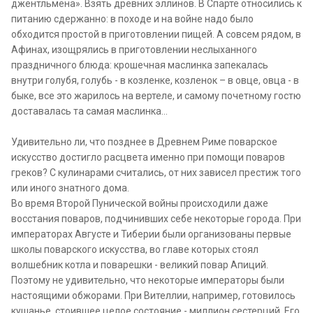
джентльмена». Взять древних эллинов. В Спарте относились к
питанию сдержанно: в походе и на войне надо было
обходится простой в приготовлении пищей. А совсем рядом, в
Афинах, изощрялись в приготовлении неслыханного
праздничного блюда: крошечная маслинка запекалась
внутри голубя, голубь - в козленке, козленок – в овце, овца - в
быке, все это жарилось на вертеле, и самому почетному гостю
доставалась та самая маслинка…
Удивительно ли, что позднее в Древнем Риме поварское
искусство достигло расцвета именно при помощи поваров
греков? С кулинарами считались, от них зависел престиж того
или иного знатного дома.
Во время Второй Пунической войны происходили даже
восстания поваров, подчинивших себе некоторые города. При
императорах Августе и Тиберии были организованы первые
школы поварского искусства, во главе которых стоял
волшебник котла и поварешки - великий повар Апиций.
Поэтому не удивительно, что некоторые императоры были
настоящими обжорами. При Вителлии, например, готовилось
кушанье, стоившее целое состояние - миллион сестерций. Его