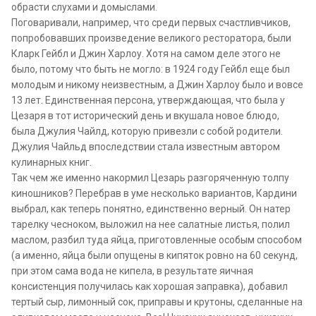
обрасти слухами и домыслами.
Поговаривали, например, что среди первых счастливчиков,
попробовавших произведение великого ресторатора, были
Кларк Гейбл и Джин Харлоу. Хотя на самом деле этого не
было, потому что быть не могло: в 1924 году Гейбл еще был
молодым и никому неизвестным, а Джин Харлоу было и вовсе
13 лет. Единственная персона, утверждающая, что была у
Цезаря в тот исторический день и вкушала новое блюдо,
была Джулия Чайлд, которую привезли с собой родители.
Джулия Чайльд впоследствии стала известным автором
кулинарных книг.
Так чем же именно накормил Цезарь разгоряченную толпу
киношников? Перебрав в уме несколько вариантов, Кардини
выбрал, как теперь понятно, единственно верный. Он натер
тарелку чесноком, выложил на нее салатные листья, полил
маслом, разбил туда яйца, приготовленные особым способом
(а именно, яйца были опущены в кипяток ровно на 60 секунд,
при этом сама вода не кипела, в результате яичная
консистенция получилась как хорошая заправка), добавил
тертый сыр, лимонный сок, приправы и крутоны, сделанные на