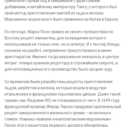
приносили горный лед и смешивали с фруктовыми
добавками, и китайскому императору Тангу, у которого был
свой метод приготовления смесей из льда и молока.
Мороженое скорее всего было привезено из Китая в Европу.
По легенде, Марко Поло привез из своего путешествия по
Востоку рецепт лакомства, для охлаждения которого
использовали не только снег, но и селитру. И с тех пор блюдо,
похожее на шербет, непременно присутствовало в меню
аристократов. Именно тогда мороженое оказалось в центре
интриг: повара хранили рецептуру в строжайшем секрете, а
для непосвященных его производство было сродни чуду.
Со временем были разработаны рецепты приготовления
льдов, шербетов и молока, которые вошли в моду при
итальянских и французских королевских дворах. Даже такой
гурман, как Людовик XIV, не отказывался от него. В 1649 году
французский кулинар Жерар Тирсен придумал оригинальный
рецепт замороженного ванильного крема – из молока и
сливок. Новинку назвали «неаполитанским мороженым».
После этого рецептура ледяного десерта обновлялась