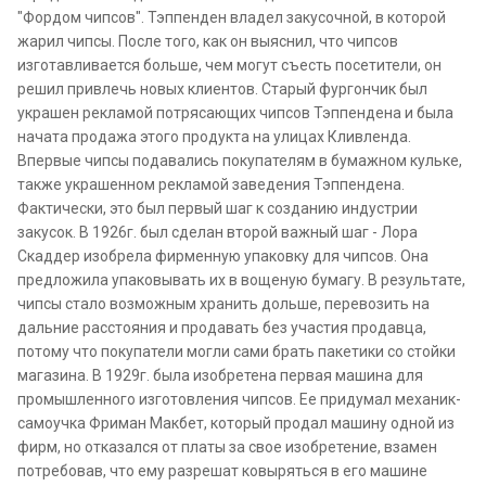
"Фордом чипсов". Тэппенден владел закусочной, в которой
жарил чипсы. После того, как он выяснил, что чипсов
изготавливается больше, чем могут съесть посетители, он
решил привлечь новых клиентов. Старый фургончик был
украшен рекламой потрясающих чипсов Тэппендена и была
начата продажа этого продукта на улицах Кливленда.
Впервые чипсы подавались покупателям в бумажном кульке,
также украшенном рекламой заведения Тэппендена.
Фактически, это был первый шаг к созданию индустрии
закусок. В 1926г. был сделан второй важный шаг - Лора
Скаддер изобрела фирменную упаковку для чипсов. Она
предложила упаковывать их в вощеную бумагу. В результате,
чипсы стало возможным хранить дольше, перевозить на
дальние расстояния и продавать без участия продавца,
потому что покупатели могли сами брать пакетики со стойки
магазина. В 1929г. была изобретена первая машина для
промышленного изготовления чипсов. Ее придумал механик-
самоучка Фриман Макбет, который продал машину одной из
фирм, но отказался от платы за свое изобретение, взамен
потребовав, что ему разрешат ковыряться в его машине