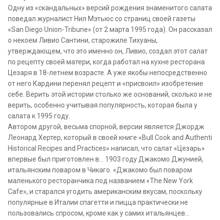
Одну из «скандальных» версий рождения знаменитого салата
поведал журналист Нил Мэтьюс со страниц своей газеты
«San Diego Union-Tribune» (от 2 марта 1995 года). Он рассказал
о некоем Ливио Сантини, старожиле Тихуаны,
утверждающем, что это именно он, Ливио, создал этот салат
по рецепту своей матери, когда работал на кухне ресторана
Цезаря в 18-летнем возрасте. А уже якобы непосредственно
от него Кардини перенял рецепт и «присвоил» изобретение
себе. Верить этой истории столько же оснований, сколько и не
верить, особенно учитывая популярность, которая была у
салата к 1995 году.
Автором другой, весьма спорной, версии является Джордж
Леонард Хертер, который в своей книге «Bull Cook and Authenti
Historical Recipes and Practices» написал, что салат «Цезарь»
впервые был приготовлен в… 1903 году Джакомо Джунией,
итальянским поваром в Чикаго. «Джакомо был поваром
маленького ресторанчика под названием «The New York
Cafe», и старался угодить американским вкусам, поскольку
популярные в Италии спагетти и пицца практически не
пользовались спросом, кроме как у самих итальянцев…