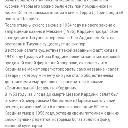
была первой, кто попросила порвать листья салата на
кусочки, чтобы его можно было есть при помощи ножа и
вилки. Об этом рассказывается в книге Терри Д. Гринфилда «В
поисках ‘Цезаря’».
После отмены сухого закона в 1934 году и нового закона о
запрещении казино в Мексике (1935), Кардини продал свое
заведение в Тихуане и переехал в Лос-Анджелес. Кстати,
ресторан в Тихуане существует до сих пор.
В истории салата существует такой забавный факт: когда в
1948 году Цезарь и Роза Кардини решили заняться широкой
продажей своей фирменной заправки, оказалось, что
Кардини не может зарегистрировать само название «салат
Цезарь» - к этому моменту оно уже стало общественным
достоянием и ему пришлось ограничиться марками
«Оригинальный Цезарь» и «Кардини».
В 1953 году, за 3 года до смерти Цезаря Кардини, салат был
отмечен Эпикурейским Обществом в Париже как «лучший
рецепт, появившийся в Америке за последние 50 лет».
Кардини умер в 1956 году, оставив своим потомкам один из
самых лучших рецептов, которыми богат золотой фонд
мировой кулинарии.