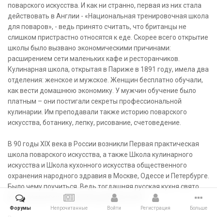
поварского искусства. И как ни странно, первая из них стала
действовать в Англии - «Национальная тренировочная школа
для поваров», - ведь принято считать, что британцы не
слишком пристрастно относятся к еде. Скорее всего открытие
школы было вызвано экономическими причинами:
расширением сети маленьких кафе и ресторанчиков.
Кулинарная школа, открытая в Париже в 1891 году, имела два
отделения: женское и мужское. Женщин бесплатно обучали,
как вести домашнюю экономику. У мужчин обучение было
платным – они постигали секреты профессиональной
кулинарии. Им преподавали также историю поварского
искусства, ботанику, лепку, рисование, счетоведение.
В 90 годы XIX века в России возникли Первая практическая
школа поварского искусства, а также Школа кулинарного
искусства и Школа кухонного искусства общественного
охранения народного здравия в Москве, Одессе и Петербурге.
Было чему поучиться. Ведь тогдашняя русская кухня свято
хранила многие традиции древнерусской.
Форумы
Непрочитанные
Войти
Регистрация
Больше