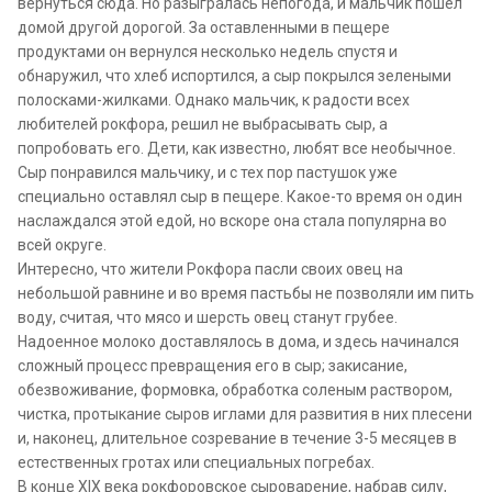
вернуться сюда. Но разыгралась непогода, и мальчик пошел
домой другой дорогой. За оставленными в пещере
продуктами он вернулся несколько недель спустя и
обнаружил, что хлеб испортился, а сыр покрылся зелеными
полосками-жилками. Однако мальчик, к радости всех
любителей рокфора, решил не выбрасывать сыр, а
попробовать его. Дети, как известно, любят все необычное.
Сыр понравился мальчику, и с тех пор пастушок уже
специально оставлял сыр в пещере. Какое-то время он один
наслаждался этой едой, но вскоре она стала популярна во
всей округе.
Интересно, что жители Рокфора пасли своих овец на
небольшой равнине и во время пастьбы не позволяли им пить
воду, считая, что мясо и шерсть овец станут грубее.
Надоенное молоко доставлялось в дома, и здесь начинался
сложный процесс превращения его в сыр; закисание,
обезвоживание, формовка, обработка соленым раствором,
чистка, протыкание сыров иглами для развития в них плесени
и, наконец, длительное созревание в течение 3-5 месяцев в
естественных гротах или специальных погребах.
В конце XIX века рокфоровское сыроварение, набрав силу,