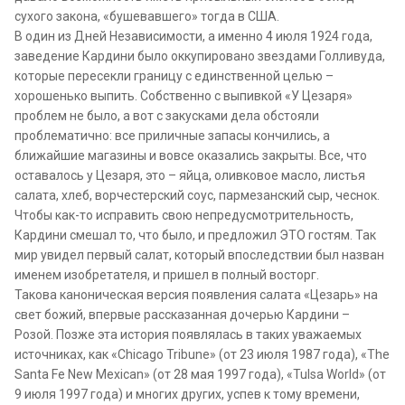
сухого закона, «бушевавшего» тогда в США.
В один из Дней Независимости, а именно 4 июля 1924 года,
заведение Кардини было оккупировано звездами Голливуда,
которые пересекли границу с единственной целью –
хорошенько выпить. Собственно с выпивкой «У Цезаря»
проблем не было, а вот с закусками дела обстояли
проблематично: все приличные запасы кончились, а
ближайшие магазины и вовсе оказались закрыты. Все, что
оставалось у Цезаря, это – яйца, оливковое масло, листья
салата, хлеб, ворчестерский соус, пармезанский сыр, чеснок.
Чтобы как-то исправить свою непредусмотрительность,
Кардини смешал то, что было, и предложил ЭТО гостям. Так
мир увидел первый салат, который впоследствии был назван
именем изобретателя, и пришел в полный восторг.
Такова каноническая версия появления салата «Цезарь» на
свет божий, впервые рассказанная дочерью Кардини –
Розой. Позже эта история появлялась в таких уважаемых
источниках, как «Chicago Tribune» (от 23 июля 1987 года), «The
Santa Fe New Mexican» (от 28 мая 1997 года), «Tulsa World» (от
9 июля 1997 года) и многих других, успев к тому времени,