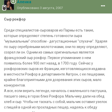
Аленка
Опубликовано
3 августа, 2007
Сыр рокфор
Среди специалистов-сыроваров из Пармы есть такие,
которые определяют степень готовности сыра
"музыкальным" способом - дегустационные "слухачи". Ударяя
по сыру серебряными молоточками, они по звуку определяют,
созрел ли он. Одним из самых оригинальных является
французский сыр рокфор. Первое упоминание о нем
появилось более 900 лет назад, в 1700 году. Сейчас у
рокфоровских сыров из Франции, изготовляющихся издавна
в местности Рокфор в департаменте Автрон, с ее пещерами,
крайне благоприятными для дозревания этих сыров, мало
конкурентов.
А все, если верить легенде, началось с маленького пастушка,
пасшего овец в горах близ Рокфора. Мальчику дали на обед
хлеб и сыр. Чтобы не таскать с собой, мальчик оставил узелок
с пищей в одной из прохладных пещер, надеясь к обеду