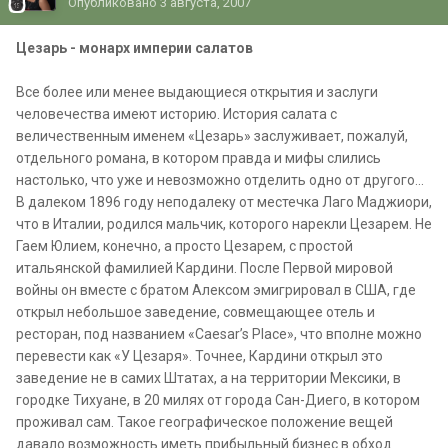
Опубликовано
3 августа, 2007
Цезарь - монарх империи салатов
Все более или менее выдающиеся открытия и заслуги
человечества имеют историю. История салата с
величественным именем «Цезарь» заслуживает, пожалуй,
отдельного романа, в котором правда и мифы слились
настолько, что уже и невозможно отделить одно от другого...
В далеком 1896 году неподалеку от местечка Лаго Маджиори,
что в Италии, родился мальчик, которого нарекли Цезарем. Не
Гаем Юлием, конечно, а просто Цезарем, с простой
итальянской фамилией Кардини. После Первой мировой
войны он вместе с братом Алексом эмигрировал в США, где
открыл небольшое заведение, совмещающее отель и
ресторан, под названием «Caesar’s Place», что вполне можно
перевести как «У Цезаря». Точнее, Кардини открыл это
заведение не в самих Штатах, а на территории Мексики, в
городке Тихуане, в 20 милях от города Сан-Диего, в котором
проживал сам. Такое географическое положение вещей
давало возможность иметь прибыльный бизнес в обход