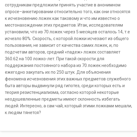
сотрудникам предложили принять участие в анонимном
опросе–анкетировании относительно того, как они относятся
к исчезновению ложек как таковому и что им известно о
местонахождении этих предметов. Итак, исследователям
установили, что из 70 ложек через 5 месяцев осталось 14, т.е
исчезло 80%. Скорость, с которой ложки исчезают из общего
пользования, не зависит от качества самих ложек, и, по
подсчетам авторов, средний «падеж» ложек составляет
360.62 на 100 ложко-лет. При такой скорости для
поддержания постоянного набора из 70 ложек необходимо
ежегодно закупать их по 250 штук. Для объяснения
феномена исчезновения этих важных предметов служебного
быта авторы выдвинули ряд гипотез, среди которых есть и
теория резистенциализма, согласно которой некоторые
неодушевленные предметы имеют склонность избегать
людей. Интересно, а сам чай, который этими ложками мешали,
к людям тянется?