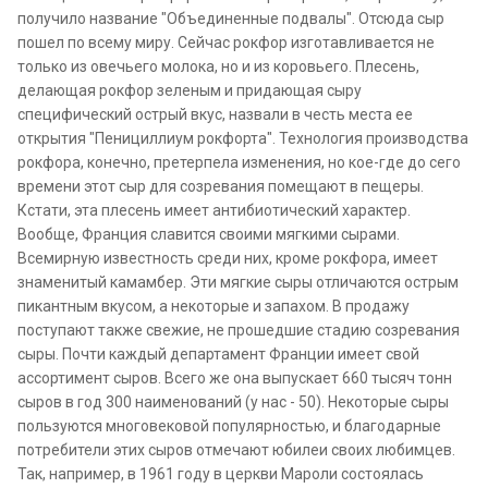
получило название "Объединенные подвалы". Отсюда сыр
пошел по всему миру. Сейчас рокфор изготавливается не
только из овечьего молока, но и из коровьего. Плесень,
делающая рокфор зеленым и придающая сыру
специфический острый вкус, назвали в честь места ее
открытия "Пенициллиум рокфорта". Технология производства
рокфора, конечно, претерпела изменения, но кое-где до сего
времени этот сыр для созревания помещают в пещеры.
Кстати, эта плесень имеет антибиотический характер.
Вообще, Франция славится своими мягкими сырами.
Всемирную известность среди них, кроме рокфора, имеет
знаменитый камамбер. Эти мягкие сыры отличаются острым
пикантным вкусом, а некоторые и запахом. В продажу
поступают также свежие, не прошедшие стадию созревания
сыры. Почти каждый департамент Франции имеет свой
ассортимент сыров. Всего же она выпускает 660 тысяч тонн
сыров в год 300 наименований (у нас - 50). Некоторые сыры
пользуются многовековой популярностью, и благодарные
потребители этих сыров отмечают юбилеи своих любимцев.
Так, например, в 1961 году в церкви Мароли состоялась