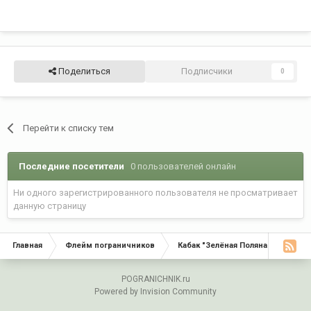
Поделиться
Подписчики
0
Перейти к списку тем
Последние посетители
0 пользователей онлайн
Ни одного зарегистрированного пользователя не просматривает
данную страницу
Главная
Флейм пограничников
Кабак "Зелёная Поляна"
С Д
POGRANICHNIK.ru
Powered by Invision Community