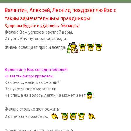
Валентин, Алексей, Леонид поздравляю Вас с
таким замечательным праздником!
Здоровы будьте и удачливы без меры!
Желаю Вам успехов, светлой веры,
И пусть Вам путеводная звезда
Жизнь освещает ярко и всегда.
Валентин у Вас сегодня юбелей!
40 лет так быстро пролетели,
Как они сумели, как смогли?
Вот уже январские метели
Не спеша на волосы легли. (а может и нет
)
Желаю столько же прожить
И о печалях позабыть,
Прекрасных, мирных, светлых дней