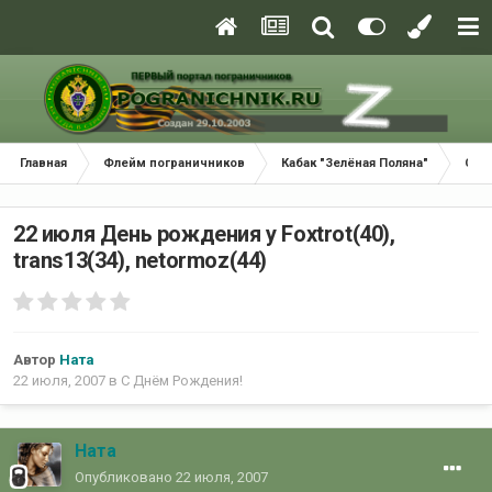
Главная
Флейм пограничников
Кабак "Зелёная Поляна"
С Д
22 июля День рождения у Foxtrot(40),
trans13(34), netormoz(44)
Автор
Ната
22 июля, 2007
в
С Днём Рождения!
Ната
Опубликовано
22 июля, 2007