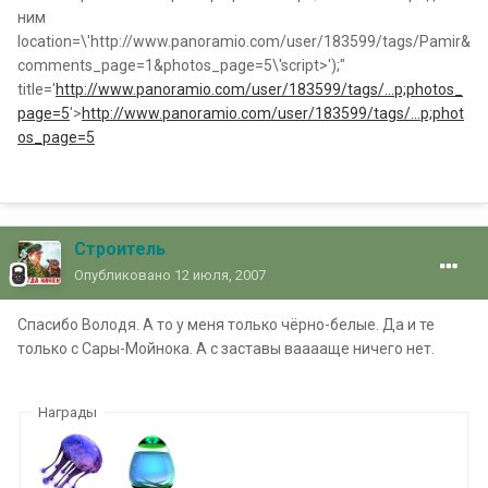
ним
location=\'http://www.panoramio.com/user/183599/tags/Pamir&
comments_page=1&photos_page=5\'script>');"
title='
http://www.panoramio.com/user/183599/tags/...p;photos_
page=5
'>
http://www.panoramio.com/user/183599/tags/...p;phot
os_page=5
Строитель
Опубликовано
12 июля, 2007
Спасибо Володя. А то у меня только чёрно-белые. Да и те
только с Сары-Мойнока. А с заставы вааааще ничего нет.
Награды