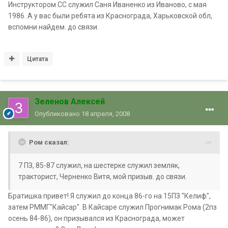
Инструктором СС служил Саня Иваненко из Иваново, с мая
1986. А у вас были ребята из Краснограда, Харьковской обл,
вспомни найдем. до связи.
Цитата
Зеленов Алексей
Опубликовано
18 апреля, 2008
Ром сказал:
7 ПЗ, 85-87 служил, на шестерке служил земляк,
тракторист, Черненко Витя, мой призыв. до связи.
Братишка привет! Я служил до конца 86-го на 15ПЗ "Келиф",
затем РММГ"Кайсар". В Кайсаре служил Прогнимак Рома (2пз
осень 84-86), он призывался из Краснограда, может