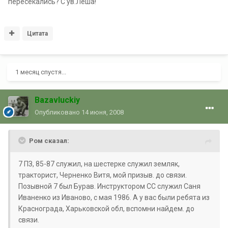
пересекались? С ув.Леша!
Цитата
1 месяц спустя...
Bazavluckiy
Опубликовано
14 июня, 2008
Ром сказал:
7 ПЗ, 85-87 служил, на шестерке служил земляк,
тракторист, Черненко Витя, мой призыв. до связи.
Позывной 7 был Бурав. Инструктором СС служил Саня
Иваненко из Иваново, с мая 1986. А у вас были ребята из
Краснограда, Харьковской обл, вспомни найдем. до
связи.