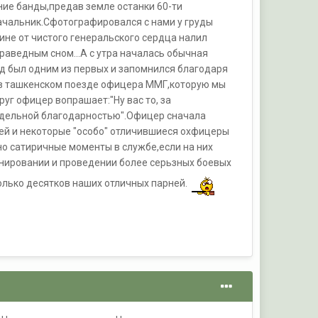
ние банды,предав земле останки 60-ти
ачальник.Сфотографировался с нами у груды
не от чистого генеральского сердца налил
праведным сном...А с утра началась обычная
зод был одним из первых и запомнился благодаря
а в ташкенском поезде офицера ММГ,которую мы
уг офицер вопрашает:"Ну вас то, за
редельной благодарностью".Офицер сначала
ей и некоторые "особо" отличившиеся охфицеры
но сатиричные моменты в службе,если на них
анировании и проведении более серьзных боевых
колько десятков наших отличных парней.