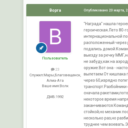
Ворга
Опубликовано
20 марта, 
"Награда" нашла герое
героическая.Лето 80-г
интернациональной пом
расположенный через р
подались домой.Команд
выезду за речку ММГ,н
Пользователь
не забуду,как на аэр
оружие.Вот она - наст
23
вылетаем.От кишлака п
Служил:
Мары,Благовещенск,
через 60,изрядно попе
Алма-Ата
Ваше имя:
Волк
транспорт.Разбойники 
сначала ракетами,пото
ДМБ:1992
некоторое время напр
заканчиваются.Команди
стойкой,но механик п
несколько раз,но разб
труднее чем воевать.Э