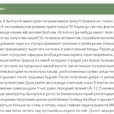
2007
в. В бытности авиаторов-пограничников присутствовали не только 
о.В экстримальном режиме прилетаем в ПО Керки,до сих пор факт
ощи нашим афганским братьям. Но всё когда-нибудь имеет своё на
ечку напротив нашей ПЗ, почикали активистов, пограбили жителей
ование округа и отряда,принимает решение о проведении операци
ам приказывают вылетать на поиск и уничтожение банды. Руковод
одроме отрядские офицеры возбуждённые,нервно переговариваясь
оящая война, пришла и к ним.В соседних отрядах уже вовсю оказ
о пустыне, на предельно малой высоте, как истинные пограничны
тляв,выходим на несколько кошар, расположенных прямо среди пес
отдыхают после трудовых будней. После получения добра от руков
м пулемётами.Духи разбегаются,ведя ответный огонь.В бортах по
яжение сумасшедшее.У нас даже передний пулемёт(А-12,7) начин
р авиагруппы бросился в догон за басмачом,который улепётывал
оследними патронами срезал разбойника.Голивуд вообще отдыхает
ираться больше не с кем, и теперь наша главная задача вывести ММ
то нам легко летать над пустыней,но ездить по ней...Долго-ли,кор