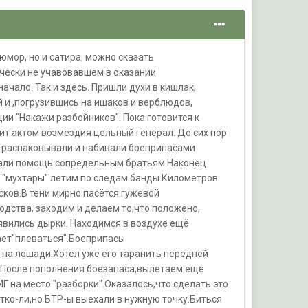
юмор, но и сатира, можно сказать
ически не учавовавшем в оказании
чало. Так и здесь. Пришли духи в кишлак,
 и ,погрузившись на ишаков и верблюдов,
и "Накажи разбойников". Пока готовится к
ит актом возмездия цельный генерал. До сих пор
, распаковывали и набивали боеприпасами
ывали помощь сопредельным братьям.Наконец
е "мухтары" летим по следам банды.Километров
ков.В тени мирно пасётся гужевой
одства, заходим и делаем то,что положено,
явились дырки. Находимся в воздухе ещё
ает"плеваться".Боеприпасы
 на лошади.Хотел уже его таранить передней
!После пополнения боезапаса,вылетаем ещё
Г на место "разборки".Оказалось,что сделать это
отко-ли,но БТР-ы выехали в нужную точку.Биться