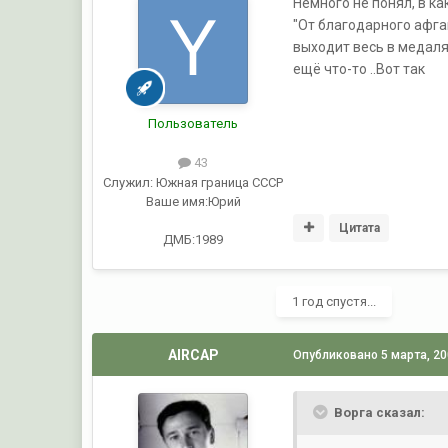
Немного не понял, в к
"От благодарного афга
выходит весь в медаля
ещё что-то ..Вот так
Пользователь
43
Служил:
Южная граница СССР
Ваше имя:
Юрий
Цитата
ДМБ:1989
1 год спустя...
AIRCAP
Опубликовано
5 марта, 2
Ворга сказал: