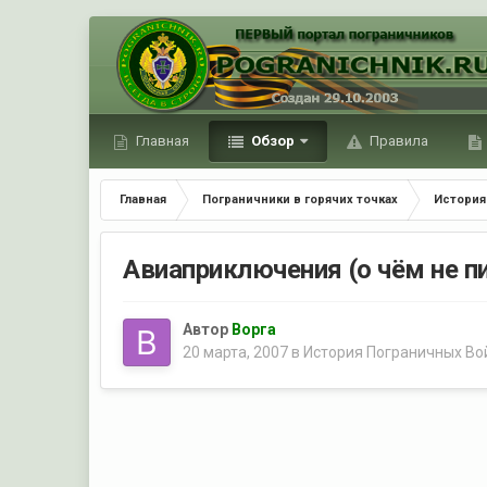
Главная
Обзор
Правила
Главная
Пограничники в горячих точках
История
Авиаприключения (о чём не п
Автор
Ворга
20 марта, 2007
в
История Пограничных Вой