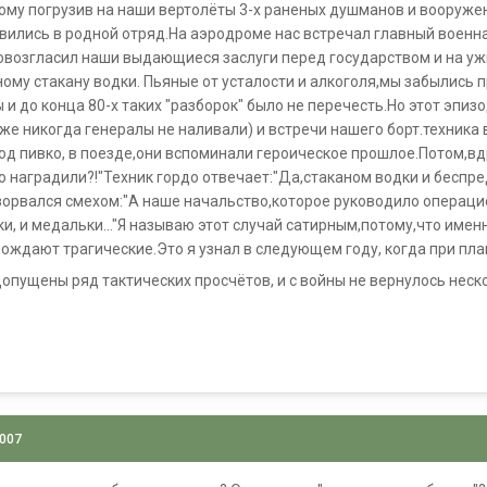
тому погрузив на наши вертолёты 3-х раненых душманов и вооруже
вились в родной отряд.На аэродроме нас встречал главный военн
возгласил наши выдающиеся заслуги перед государством и на ужи
ному стакану водки. Пьяные от усталости и алкоголя,мы забылись 
 и до конца 80-х таких "разборок" было не перечесть.Но этот эпи
уже никогда генералы не наливали) и встречи нашего борт.техник
д пивко, в поезде,они вспоминали героическое прошлое.Потом,вдр
о наградили?!"Техник гордо отвечает:"Да,стаканом водки и бесп
зорвался смехом:"А наше начальство,которое руководило операци
и, и медальки..."Я называю этот случай сатирным,потому,что имен
рождают трагические.Это я узнал в следующем году, когда при пл
допущены ряд тактических просчётов, и с войны не вернулось нес
2007