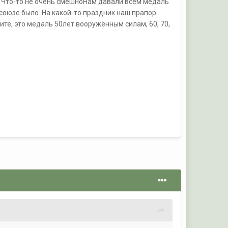
"? Что-то не очень смешноНам давали всем медаль
 союзе было. На какой-то праздник наш прапор
ите, это медаль 50лет вооружённым силам, 60, 70,