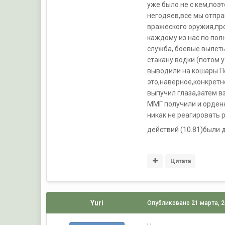
уже было не с кем,поэ
негодяев,все мы отпра
вражеского оружия,про
каждому из нас по пол
служба, боевые вылеты
стакану водки (потом 
выводили на кошары.По
это,наверное,конкретн
выпучил глаза,затем в
ММГ получили и орденк
никак не реагировать 
действий (10.81)были 
Цитата
Yuri
Опубликовано
21 марта, 