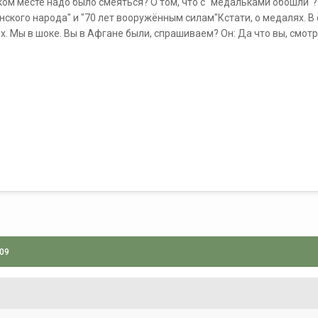
аком месте надо было смеяться? О том, что с "медальками обошли
нского народа" и "70 лет вооружённым силам"Кстати, о медалях. В
х. Мы в шоке. Вы в Афгане были, спрашиваем? Он: Да что вы, смотр
009