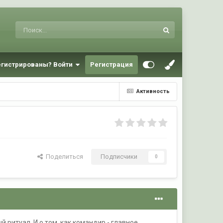
егистрированы? Войти
Регистрация
Активность
Поделиться
Подписчики
0
 ритуал. И о том, как командир - главное