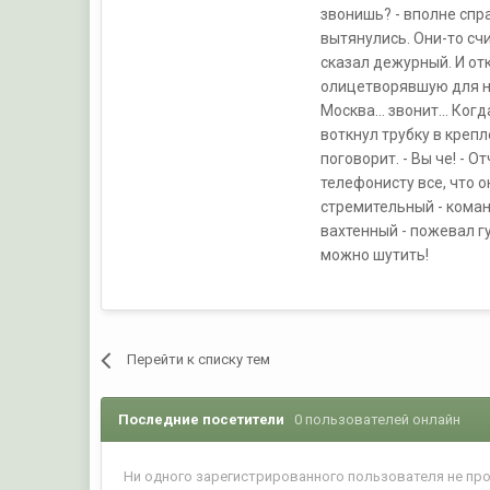
звонишь? - вполне спр
вытянулись. Они-то счит
сказал дежурный. И от
олицетворявшую для не
Москва... звонит... Ко
воткнул трубку в крепл
поговорит. - Вы че! - 
телефонисту все, что о
стремительный - коман
вахтенный - пожевал г
можно шутить!
Перейти к списку тем
Последние посетители
0 пользователей онлайн
Ни одного зарегистрированного пользователя не пр