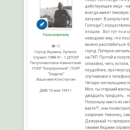
действующее лицо - на
всегда имеет пиковую с
затухает. В результате п
Господи”) осуществлен
отошли... Вот тут-то и
Пользователь
неведомо ему, что пос
можно расслабиться. Ю
56
город. Пятерка сигналь
Город:
Украина, Луганск.
на ГКП. Пустой и полут
Служил:
1988-91 - 1 ДПСКР
Петропавловск-Камчатский:
спокойно, чего, кстат
ПСКР "Безупречный", ПСКР
поудобнее, протянул ру
"Кедров"
спутникового телефона
Ваше имя:
Константин
Четыре сигнальщика по
Мол, ты старший вахты,
ДМБ:13 мая 1991 г.
двадцать тридцать... 
Поскольку никто из си
вахте?”, они посмотрел
озарение. Наконец, са
Дежурный-то прекрасно 
такими бедами справля