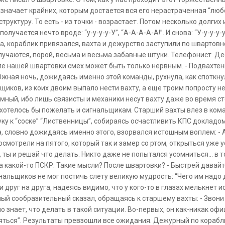
значает крайних, которым достается вся его нерастраченная “любо
труктуру. То есть - из точки - возрастает. Потом несколько долгих
олучается нечто вроде: “у-у-у-у-У”, “А-А-А-А-А!”. И снова: “У-у-у-у-у
а, кораблик привязался, вахта и дежурство заступили по швартовно
 случаются, порой, весьма и весьма забавные штуки. Телефонист. Д
ле нашей швартовки смех может быть только нервным. - Подвахтенн
жная ночь, дожидаясь именно этой команды, рухнула, как споткну
щиков, из коих двоим выпало нести вахту, а еще троим попросту н
емный, ибо лишь связисты и механики несут вахту даже во время ст
и, хотелось бы пожелать и сигнальщикам. Старший вахты влез в ком
ку к “соске” “Лиственницы”, собираясь осчастливить КПС докладом 
, словно дожидаясь именно этого, взорвался истошным воплем: - Ал
смотрели на пятого, который так и замер со ртом, открыться уже 
 ты и решай что делать. Никто даже не попытался усомниться... в т
на какой-то ПСКР. Такие мысли? После швартовки? - Быстрей давайт
гнальщиков не мог постичь слету великую мудрость: “Чего им надо
и друг на друга, надеясь видимо, что у кого-то в глазах мелькнет 
мый сообразительный сказал, обращаясь к старшему вахты: - Звони 
знает, что делать в такой ситуации. Во-первых, он как-никак офи
ться”. Результаты превзошли все ожидания. Дежурный по кораблю 