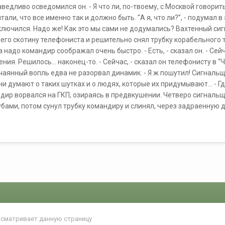
аведливо осведомился он. - Я что ли, по-твоему, с Москвой говори
али, что все именно так и должно быть. “А я, что ли?”, - подумал в
ключился. Надо же! Как это мы сами не додумались? Вахтенный сигн
го скотину телефониста и решительно снял трубку корабельного тел
гда надо командир соображал очень быстро. - Есть, - сказал он. - С
ения. Решилось... наконец-то. - Сейчас, - сказал он телефонисту в 
Отчаянный вопль едва не разорвал динамик. - Я ж пошутил! Сигналь
ни думают о таких шутках и о людях, которые их придумывают... - Г
дир ворвался на ГКП, озираясь в предвкушении. Четверо сигнальщ
убами, потом сунул трубку командиру и слинял, через задраенную 
осматривает данную страницу