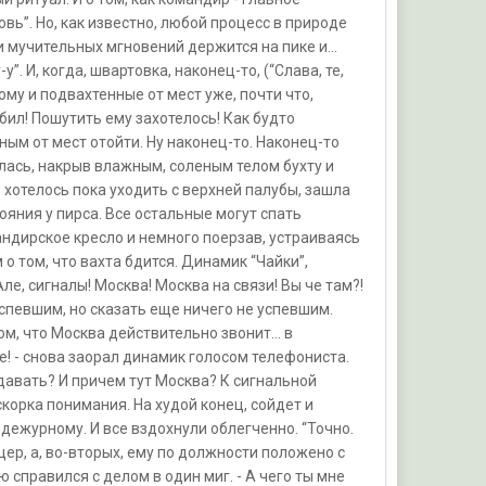
вь”. Но, как известно, любой процесс в природе
 и мучительных мгновений держится на пике и...
-у”. И, когда, швартовка, наконец-то, (“Слава, те,
му и подвахтенные от мест уже, почти что,
ебил! Пошутить ему захотелось! Как будто
ым от мест отойти. Ну наконец-то. Наконец-то
лась, накрыв влажным, соленым телом бухту и
е хотелось пока уходить с верхней палубы, зашла
ояния у пирса. Все остальные могут спать
андирское кресло и немного поерзав, устраиваясь
о том, что вахта бдится. Динамик “Чайки”,
е, сигналы! Москва! Москва на связи! Вы че там?!
успевшим, но сказать еще ничего не успевшим.
ом, что Москва действительно звонит... в
е! - снова заорал динамик голосом телефониста.
 давать? И причем тут Москва? К сигнальной
искорка понимания. На худой конец, сойдет и
дежурному. И все вздохнули облегченно. “Точно.
цер, а, во-вторых, ему по должности положено с
справился с делом в один миг. - А чего ты мне