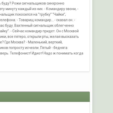
ть буду? Рожи сигнальщиков синхронно
 эту минуту каждый из них. - Командиру звони, -
альщик покосился на “трубку” “Чайки”,
ефона. - Товарищ командир... - сказал он. -
ейчас буду. Вахтенный сигнальщик облегченно
“Чайку”. - Сейчас командир придет. Он с Москвой
щики, все пятеро, открыли рты, желая высказать
де? Где Москва? - Маленький, верткий,
иков попросту исчезли. Пятый - бедняга
дверь. Телефонист! Идиот! Надо ж понимать когда