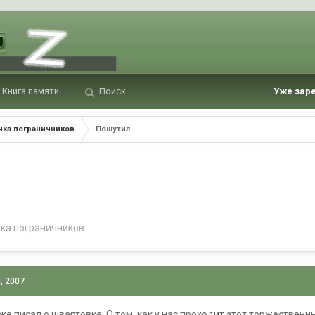
Книга памяти
Поиск
Уже зар
чка пограничников
Пошутил
чка пограничников
, 2007
 писал о швартовке. О том, как у нас проходит этот торжественный