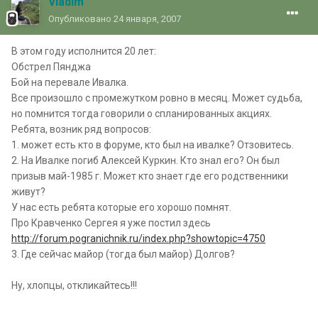
Vladim
Опубликовано
24 января, 2007
В этом году исполнится 20 лет:
Обстрел Пянджа
Бой на перевале Ивалка.
Все произошло с промежутком ровно в месяц. Может судьба,
но помнится тогда говорили о спланированных акциях.
Ребята, возник ряд вопросов:
1. может есть кто в форуме, кто был на ивалке? Отзовитесь.
2. На Ивалке погиб Алексей Куркин. Кто знал его? Он был
призыв май-1985 г. Может кто знает где его родственники
живут?
У нас есть ребята которые его хорошо помнят.
Про Кравченко Сергея я уже постил здесь
http://forum.pogranichnik.ru/index.php?showtopic=4750
3. Где сейчас майор (тогда был майор) Долгов?
Ну, хлопцы, откликайтесь!!!