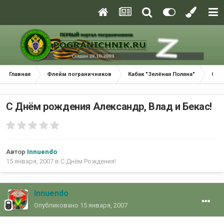
Главная
Флейм пограничников
Кабак "Зелёная Поляна"
С Д
С Днём рождения Александр, Влад и Бекас!
Автор
Innuendo
15 января, 2007
в
С Днём Рождения!
Innuendo
Опубликовано
15 января, 2007