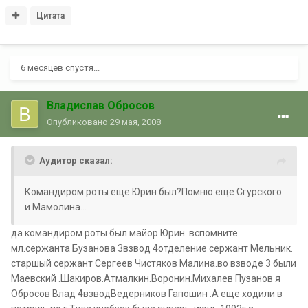
Цитата
6 месяцев спустя...
Владислав Обросов
Опубликовано
29 мая, 2008
Аудитор сказал:
Командиром роты еще Юрин был?Помню еще Сгурского
и Мамолина...
да командиром роты был майор Юрин. вспомните
мл.сержанта Бузанова 3взвод 4отделение сержант Мельник.
старшый сержант Сергеев Чистяков Малина.во взводе 3 были
Маевский .Шакиров.Атмалкин.Воронин.Михалев Пузанов я
Обросов Влад 4взводВедерников Гапошин .А еще ходили в