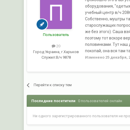
оборудования, "одетых
учебный центр в/ч 2086
Собственно, муштры та
старослужащих попроси
же без этого). Саша вз
Пользователь
поэтому тот вскоре ве
половинками. Тут наш д
20
покопай, она вся там 
Город:
Украина, г.Харьков
Служил:
В/ч 9878
Изменено
25 декабря, 
Перейти к списку тем
Последние посетители
0 пользователей онлайн
Ни одного зарегистрированного пользователя не пр