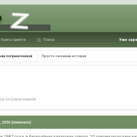
Книга памяти
Поиск
Уже зар
чка пограничников
Просто смешная история
ка пограничников
, 2006
(изменено)
е 1987 года, в бескрайних казахских степях. 10 совсем молоденьки