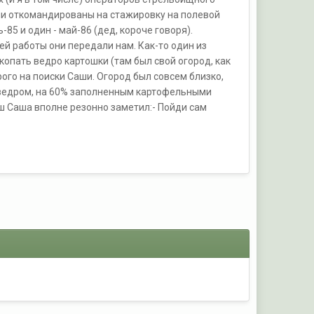
ыли откомандированы на стажировку на полевой
85 и один - май-86 (дед, короче говоря).
ей работы они передали нам. Как-то один из
копать ведро картошки (там был свой огород, как
орого на поиски Саши. Огород был совсем близко,
 С ведром, на 60% заполненным картофельными
наш Саша вполне резонно заметил:- Пойди сам