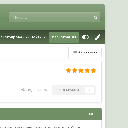
егистрированы? Войти
Регистрация
Активность
Поделиться
Подписчики
0
х (и я в том числе) операторов стрельбищного