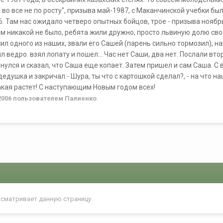
 во все не по росту", призыва май-1987, с Маканчинской учебки б
. Там нас ожидало четверо опытных бойцов, трое - призыва ноябрь-
м никакой не было, ребята жили дружно, просто львиную долю сво
л одного из наших, звали его Сашей (парень сильно тормозил), на
ял ведро. взял лопату и пошел... Час нет Саши, два нет. Послали вт
рнулся и сказал, что Саша еще копает. Затем пришел и сам Саша.
едушка и закричал:- Шура, ты что с картошкой сделал?, - на что 
такая растет! С наступающим Новым годом всех!
2006
пользователем Палиенко
осматривает данную страницу