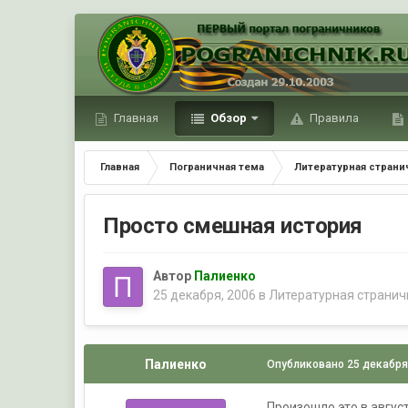
Главная
Обзор
Правила
Главная
Пограничная тема
Литературная страни
Просто смешная история
Автор
Палиенко
25 декабря, 2006
в
Литературная странич
Палиенко
Опубликовано
25 декабря
Произошло это в август