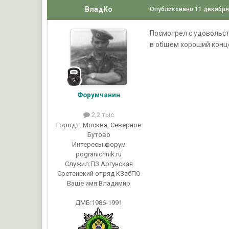
ВладКо
Опубликовано
11 декабря
Посмотрел с удовольств
в общем хороший конце
Форумчанин
2,2 тыс
Город:
г. Москва, Северное
Бутово
Интересы:
форум
pogranichnik.ru
Служил:
ПЗ Аргунская
Сретенский отряд КЗабПО
Ваше имя:
Владимир
ДМБ:1986-1991