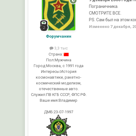
Пограничника.
СМОТРИТЕ ВСЕ.
PS. Сам был на этом к
Изменено
7 декабря, 2
Форумчанин
3,3 тыс
Страна:
Пол:
Мужчина
Город:
Москва, с 1991 года
Интересы:
История
космонавтики, ракетно-
космический моделизм,
отечественные авто.
Служил:
ПВ КГБ СССР, ФПС РФ.
Ваше имя:
Владимир
ДМБ:23-07-1997