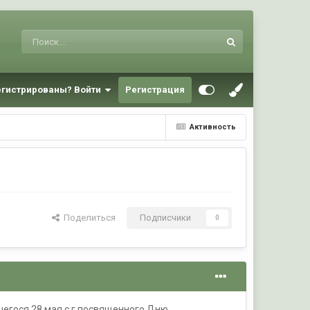
егистрированы? Войти
Регистрация
Активность
Поделиться
Подписчики
0
шегося 28 мая с.г.посвященного Дню