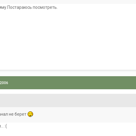
мму.Постараюсь посмотреть.
 2006
анал не берет
. :(