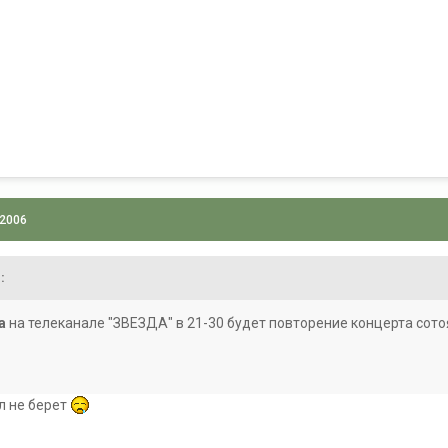
 2006
:
а
на телеканале "ЗВЕЗДА" в 21-30 будет повторение концерта сот
л не берет