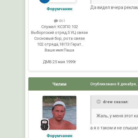
Да видел вчера рекла
Форумчанин
861
Служил:
КСЗПО 102
Выборгский отряд,5 УЦ связи
Сосновый бор, рота связи
102 отряда,18 ПЗ Герат.
Ваше имя:
Паша
ДМБ:25 мая 1999г
Чилим
Опубликовано
8 декабря,
drew сказал:
Жаль, у меня этот к
а я о таком и не слышал..
Форумчанин