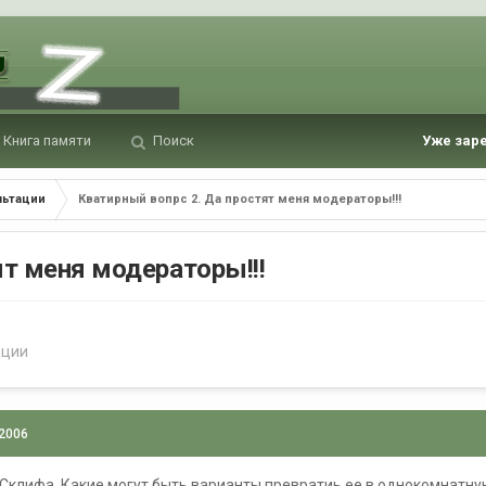
Книга памяти
Поиск
Уже зар
льтации
Кватирный вопрс 2. Да простят меня модераторы!!!
ят меня модераторы!!!
ации
 2006
 Склифа. Какие могут быть варианты превратиь ее в однокомнатн