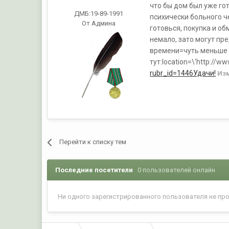
что бы дом был уже го
ДМБ:19-89-1991
психически больного ч
От Админа
готовься, покупка и об
немало, зато могут пр
времени=чуть меньше д
тут:location=\'http://ww
rubr_id=1446Удачи!
Из
Перейти к списку тем
Последние посетители
0 пользователей онлайн
Ни одного зарегистрированного пользователя не пр