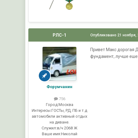
РЛС-1
Опубликовано
21 ноября,
Привет Макс дорогая Д
фундамент, лучше еше
Форумчанин
756
Город:
Москва
Интересы:
ГОСТы, РД, ПБ и т.д
автомобили активный отдых
на диване.
Служил:
в/ч 2068 Ж
Ваше имя:
Николай