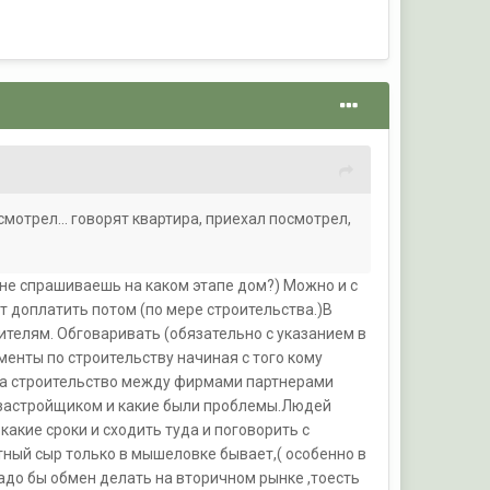
мотрел... говорят квартира, приехал посмотрел,
 не спрашиваешь на каком этапе дом?) Можно и с
ят доплатить потом (по мере строительства.)В
ителям. Обговаривать (обязательно с указанием в
енты по строительству начиная с того кому
 на строительство между фирмами партнерами
 застройщиком и какие были проблемы.Людей
какие сроки и сходить туда и поговорить с
тный сыр только в мышеловке бывает,( особенно в
адо бы обмен делать на вторичном рынке ,тоесть