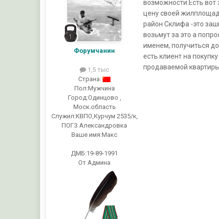
возможности.Есть вот э
цену своей жилплощади
район Склифа -это заши
возьмут за это а попро
именем, получиться до
Форумчанин
есть клиент на покупк
продаваемой квартиры,
1,5 тыс
Страна:
Пол:
Мужчина
Город:
Одинцово ,
Моск.область
Служил:
КВПО,Курчум 2535/к,
ПОГЗ Александровка
Ваше имя:
Макс
ДМБ:19-89-1991
От Админа