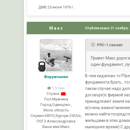
ДМБ:25 июня 1976 г.
М а к с
Опубликовано
21 ноября,
РЛС-1 сказал:
Привет Макс дорогая
один фундамент, лу
В чем кидалово то?Пре
Форумчанин
фундамента брать , тол
1,5 тыс
таком случае надо дел
Страна:
договоре)с фирмой зас
Пол:
Мужчина
принадлежит земля на
Город:
Одинцово ,
и(очень важно! мнени
Моск.область
можно найти посредство
Служил:
КВПО,Курчум 2535/к,
жильцами в этих домах
ПОГЗ Александровка
нынешнее время) С дру
Ваше имя:
Макс