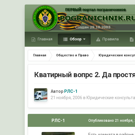
Главная
Обзор
Правила
Главная
Общество и Право
Юридические консу
Кватирный вопрс 2. Да прост
Автор
РЛС-1
21 ноября, 2006
в
Юридические консульт
РЛС-1
Опубликовано
21 ноября,
Есть комната в районе