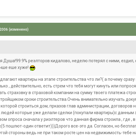
 2006
(изменено)
 Душа!99.9% реэлторов кидалово, неделю потерял с ними, ездил, с
чше еше хуже!
длагают квартиры на этапе строительства что ли?( а почему сразу
ько , действительно, есть стрем что тебя могут кинуть или попрос
ать страховку в страховой компании на сумму твоего платежа стро
тройщиком сроки строительства.Очень внимательно изучать докум
 которой строиться дом, прказов глав администрации, договоров
е людей которые уже делали сделки (покупали квартиры)с данным
м опроса сначала у риэлтеров что данная фирма строила , где , в 
(5 пошлют-один ответит)))Дорого все-это да. Согласен, но беспла
гой стороны ведь не при таком росте цен на недвижимость-тебе н