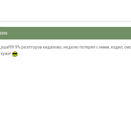
 2006
уша!99.9% реэлторов кидалово, неделю потерял с ними, ездил, смот
 хуже!