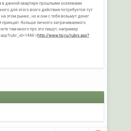
ка в данной квартире прошлыми хозяевами
ного для этого всего действия потребуется-тут
на этом рынке , но и они с тебя возьмут денег
ой принцип -больше личного затрачиваемого
нете там много про это пишут, например
rs.asp?rubr_id=1446'>
http://www.tsj.ru/rubrs.asp?