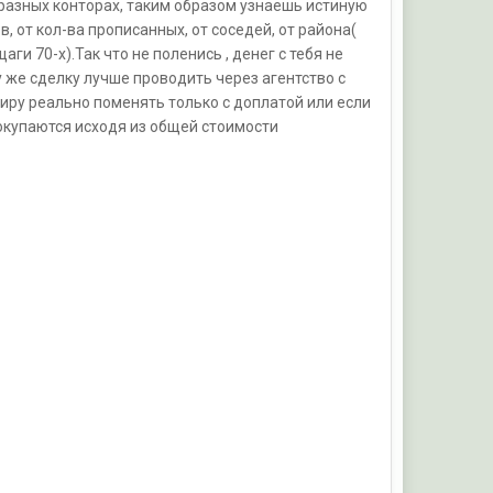
4 разных конторах, таким образом узнаешь истиную
 от кол-ва прописанных, от соседей, от района(
ги 70-х).Так что не поленись , денег с тебя не
у же сделку лучше проводить через агентство с
иру реально поменять только с доплатой или если
окупаются исходя из общей стоимости