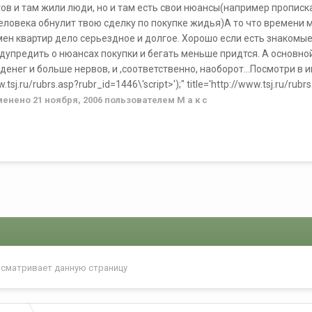
тов и там жили люди, но и там есть свои нюансы(например пропис
еловека обнулит твою сделку по покупке жидья)А то что времени м
мен квартир дело серьездное и долгое. Хорошо если есть знакомые 
едупредить о нюансах покупки и бегать меньше придтся. А основн
енег и больше нервов, и ,соответственно, наоборот...Посмотри в и
w.tsj.ru/rubrs.asp?rubr_id=1446\'script>');" title='http://www.tsj.ru/rub
менено
21 ноября, 2006
пользователем М а к с
осматривает данную страницу