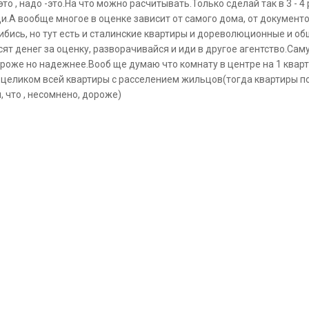
то , надо -это.На что можно расчитывать.Только сделай так в 3 - 
.А вообще многое в оценке зависит от самого дома, от документов,
бись, но тут есть и сталинские квартиры и дореволюционные и обща
сят денег за оценку, разворачивайся и иди в другое агентство.Сам
роже но надежнее.Вооб ще думаю что комнату в центре на 1 кварт
у целиком всей квартиры с расселением жильцов(тогда квартиры п
 что , несомнено, дороже)