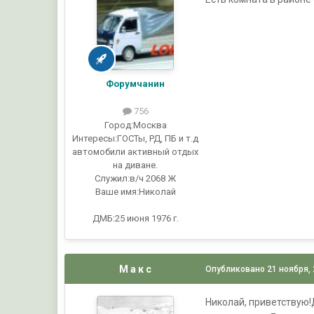
Форумчанин
756
Город:
Москва
Интересы:
ГОСТы, РД, ПБ и т.д
автомобили активный отдых
на диване.
Служил:
в/ч 2068 Ж
Ваше имя:
Николай
ДМБ:25 июня 1976 г.
М а к с
Опубликовано
21 ноября,
Николай, приветствую!