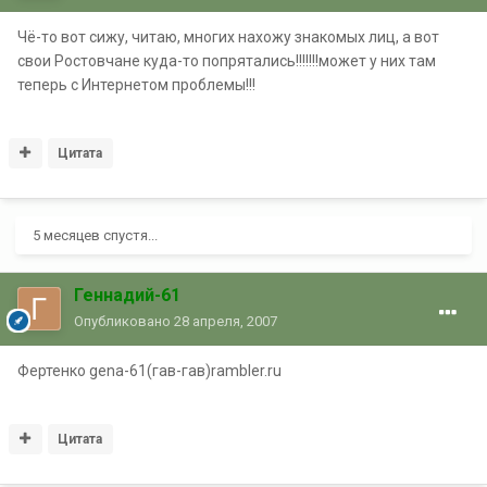
Чё-то вот сижу, читаю, многих нахожу знакомых лиц, а вот
свои Ростовчане куда-то попрятались!!!!!!!может у них там
теперь с Интернетом проблемы!!!
Цитата
5 месяцев спустя...
Геннадий-61
Опубликовано
28 апреля, 2007
Фертенко gena-61(гав-гав)rambler.ru
Цитата