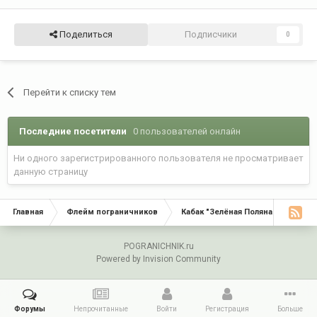
Поделиться
Подписчики
0
Перейти к списку тем
Последние посетители
0 пользователей онлайн
Ни одного зарегистрированного пользователя не просматривает
данную страницу
Главная
Флейм пограничников
Кабак "Зелёная Поляна"
С Д
POGRANICHNIK.ru
Powered by Invision Community
Форумы
Непрочитанные
Войти
Регистрация
Больше