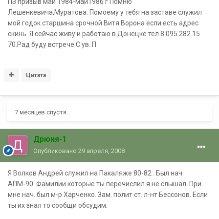
ПЗ призыв май 1984-май1986 г Помню
Лешенкевича,Муратова. Помоему у тебя на заставе служил
мой годок старшина срочной Витя Ворона если есть адрес
скинь .Я сейчас живу и работаю в Донецке тел.8 095 282 15
70.Рад буду встрече.С ув. П
Цитата
7 месяцев спустя...
Дрюня-1
Опубликовано
29 апреля, 2008
Я Волков Андрей служил на Пакаляже 80-82 . Был нач.
АПМ-90. Фамилии которые ты перечислил я не слышал. При
мне нач. был м-р Харченко. Зам. полит ст. л-нт Бессонов. Если
ты их знал то сообщи обсудим.