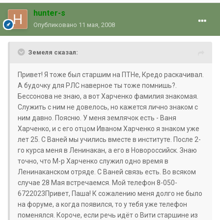
hunter-s
Опубликовано
11 мая, 2008
Земеля сказал:
Привет! Я тоже был старшим на ПТНе, Кредо раскачивал.
А будочку для РЛС наверное ты тоже помнишь?.
Бессонова не знаю, а вот Харченко фамилия знакомая.
Служить с ним не довелось, но кажется лично знаком с
ним давно. Поясню. У меня землячок есть - Ваня
Харченко, и с его отцом Иваном Харченко я знаком уже
лет 25. С Ваней мы учились вместе в институте. После 2-
го курса меня в Ленинакан, а его в Новороссийск. Знаю
точно, что М-р Харченко служил одно время в
Ленинаканском отряде. С Ваней связь есть. Во всяком
случае 28 Мая встречаемся. Мой телефон 8-050-
6722023Привет, Паша! К сожалению меня долго не было
на форуме, а когда появился, то у тебя уже телефон
поменялся. Короче, если речь идёт о Вити старшине из