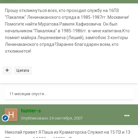
Прошу откликнуться всех, кто проходил службу на 16ПЗ
"Пакаляж" Ленинаканского отряда в 1985-1987гг. Москвичи!
Помогите найти Муратова Равиля Хафизовича. Он был
начальником "Пакаляжа" в 1985-1986гг. в чине капитана.Кто
помнит майора Лешенкевича (Леший), зампобою 3 конторы
Ленинаканского отряда?Заранее благодарен всем, кто
откликнется!
Цитата
11 месяцев спустя...
hunter-s
Опубликовано
24 сентября, 2007
Николай привет.Я Паша из Краматорска Служил на 15 ПЗ и 13