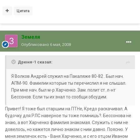
Цитата
Земеля
Опубликовано
6 мая, 2008
Дрюня-1 сказал:
Я Волков Андрей служил на Пакаляже 80-82 . Был нач.
АПМ-90. Фамилии которые ты перечислил я не слышал.
При мне нач. был м-р Харченко. Зам. полит ст. л-нт
Бессонов. Если ты их знал то сообщи обсудим.
Привет! Я тоже был старшим на ПТНе, Кредо раскачивал. А
будочку для РЛС наверное ты тоже помнишь?. Бессонова не
знаю, а вот Харченко фамилия знакомая. Служить с ним не
довелось, но кажется лично знаком с ним давно. Поясню. У
меня землячок есть - Ваня Харченко, и с его отцом Иваном