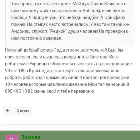
Таганрога, то есть его адрес. Мой кум Слава Кожанов с
ним помоему даже созванивался. Вобщем, если нужно,
сообщи. Я подсуечусь, что нибудь найдём! А Орисферу
помню. На стыках часто встречались. У вас там такой к-н
Андрияш служил. "Редкой" души человек! На проверки к
нам постоянно хаживал.
Николай добрый вечер.Рад встрече вертуальной.Был бы
признателен если вышлешь координаты Виктора.Мы с
ребятами с Украины собираемся выезжать на празднование
90 лет ПВ в Краснодар, поэтому пытаюсь максимально
собрать ребят с которыми служили.В настоящее время уже
10 человек которые изъявили желание.Мой тел.вечерний 8
095 495 10 82 скинь свой я тебе перезвоню.
Цитата
Земеля