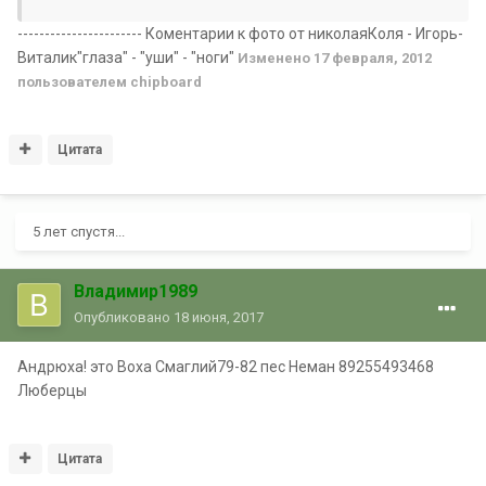
----------------------- Коментарии к фото от николаяКоля - Игорь-
Виталик"глаза" - "уши" - "ноги"
Изменено
17 февраля, 2012
пользователем chipboard
Цитата
5 лет спустя...
Владимир1989
Опубликовано
18 июня, 2017
Андрюха! это Воха Смаглий79-82 пес Неман 89255493468
Люберцы
Цитата