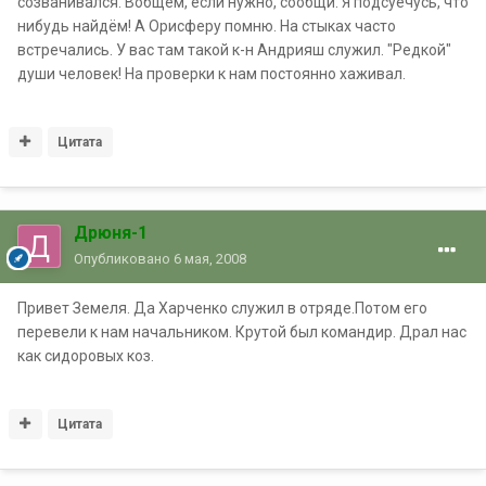
созванивался. Вобщем, если нужно, сообщи. Я подсуечусь, что
нибудь найдём! А Орисферу помню. На стыках часто
встречались. У вас там такой к-н Андрияш служил. "Редкой"
души человек! На проверки к нам постоянно хаживал.
Цитата
Дрюня-1
Опубликовано
6 мая, 2008
Привет Земеля. Да Харченко служил в отряде.Потом его
перевели к нам начальником. Крутой был командир. Драл нас
как сидоровых коз.
Цитата