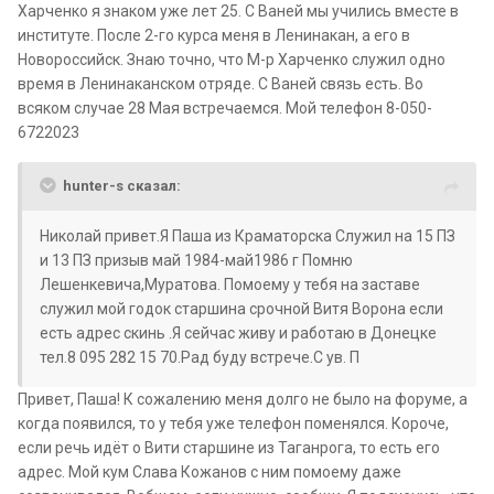
Харченко я знаком уже лет 25. С Ваней мы учились вместе в
институте. После 2-го курса меня в Ленинакан, а его в
Новороссийск. Знаю точно, что М-р Харченко служил одно
время в Ленинаканском отряде. С Ваней связь есть. Во
всяком случае 28 Мая встречаемся. Мой телефон 8-050-
6722023
hunter-s сказал:
Николай привет.Я Паша из Краматорска Служил на 15 ПЗ
и 13 ПЗ призыв май 1984-май1986 г Помню
Лешенкевича,Муратова. Помоему у тебя на заставе
служил мой годок старшина срочной Витя Ворона если
есть адрес скинь .Я сейчас живу и работаю в Донецке
тел.8 095 282 15 70.Рад буду встрече.С ув. П
Привет, Паша! К сожалению меня долго не было на форуме, а
когда появился, то у тебя уже телефон поменялся. Короче,
если речь идёт о Вити старшине из Таганрога, то есть его
адрес. Мой кум Слава Кожанов с ним помоему даже