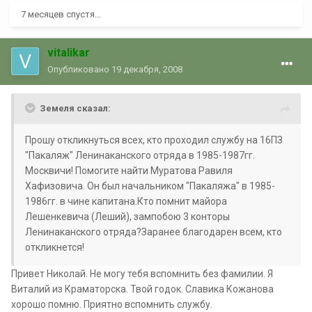
7 месяцев спустя...
vitalikar
Опубликовано
19 декабря, 2008
Земеля сказал:
Прошу откликнуться всех, кто проходил службу на 16ПЗ
"Пакаляж" Ленинаканского отряда в 1985-1987гг.
Москвичи! Помогите найти Муратова Равиля
Хафизовича. Он был начальником "Пакаляжа" в 1985-
1986гг. в чине капитана.Кто помнит майора
Лешенкевича (Леший), зампобою 3 конторы
Ленинаканского отряда?Заранее благодарен всем, кто
откликнется!
Привет Николай. Не могу тебя вспомнить без фамилии. Я
Виталий из Краматорска. Твой годок. Славика Кожанова
хорошо помню. Приятно вспомнить службу.