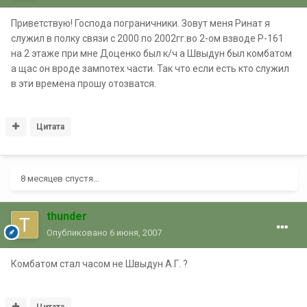
Приветствую! Господа пограничники. Зовут меня Ринат я
служил в полку связи с 2000 по 2002гг.во 2-ом взводе Р-161
на 2 этаже при мне Доценко был к/ч а Швыдун был комбатом
а щас он вроде зампотех части. Так что если есть кто служил
в эти времена прошу отозватся.
Цитата
8 месяцев спустя...
thunder
Опубликовано
6 июня, 2007
Комбатом стал часом не Швыдун А.Г. ?