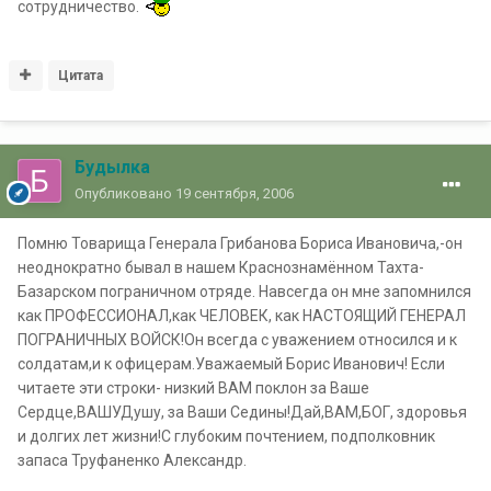
сотрудничество.
Цитата
Будылка
Опубликовано
19 сентября, 2006
Помню Товарища Генерала Грибанова Бориса Ивановича,-он
неоднократно бывал в нашем Краснознамённом Тахта-
Базарском пограничном отряде. Навсегда он мне запомнился
как ПРОФЕССИОНАЛ,как ЧЕЛОВЕК, как НАСТОЯЩИЙ ГЕНЕРАЛ
ПОГРАНИЧНЫХ ВОЙСК!Он всегда с уважением относился и к
солдатам,и к офицерам.Уважаемый Борис Иванович! Если
читаете эти строки- низкий ВАМ поклон за Ваше
Сердце,ВАШУДушу, за Ваши Седины!Дай,ВАМ,БОГ, здоровья
и долгих лет жизни!С глубоким почтением, подполковник
запаса Труфаненко Александр.