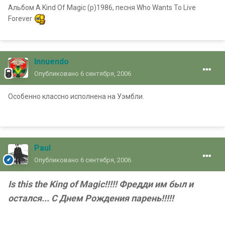
Альбом A Kind Of Magic (p)1986, песня Who Wants To Live
Forever
Innuendo
Опубликовано
6 сентября, 2006
Особенно классно исполнена на Уэмбли.
Paul
Опубликовано
6 сентября, 2006
Is this the King of Magic!!!!! Фредди им был и
остался... С Днем Рождения парень!!!!!