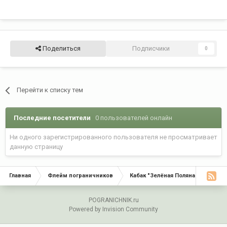
Поделиться
Подписчики
0
Перейти к списку тем
Последние посетители
0 пользователей онлайн
Ни одного зарегистрированного пользователя не просматривает
данную страницу
Главная
Флейм пограничников
Кабак "Зелёная Поляна"
С Д
POGRANICHNIK.ru
Powered by Invision Community