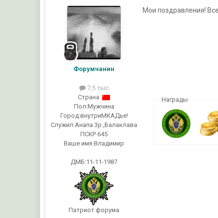
Мои поздравления! Все
Форумчанин
7,5 тыс
Страна:
Награды
Пол:
Мужчина
Город:
внутриМКАДье!
Служил:
Анапа 3р.,Балаклава
ПСКР 645
Ваше имя:
Владимир
ДМБ:11-11-1987
Патриот форума