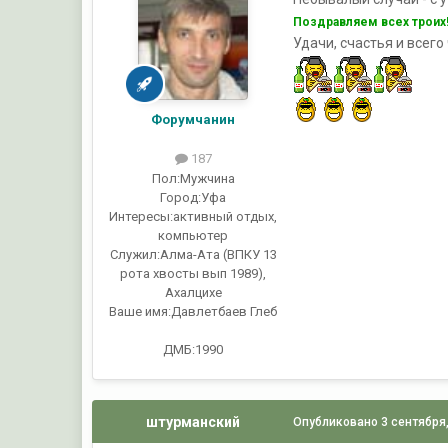
Поздравляем всех троих
Удачи, счастья и всего
Форумчанин
187
Пол:
Мужчина
Город:
Уфа
Интересы:
активный отдых,
компьютер
Служил:
Алма-Ата (ВПКУ 13
рота хвосты вып 1989),
Ахалцихе
Ваше имя:
Давлетбаев Глеб
ДМБ:1990
штурманский
Опубликовано
3 сентября