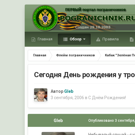
Главная
Обзор
Правила
Главная
Флейм пограничников
Кабак "Зелёная П
Сегодня День рождения у тро
Автор
Gleb
3 сентября, 2006
в
С Днём Рождения!
Gleb
Опубликовано
3 сентября
Небывалый случай - с 