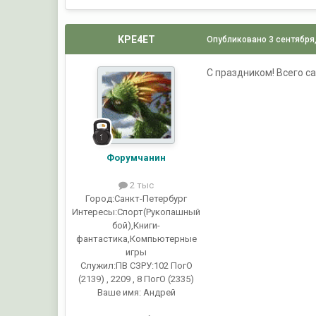
KPE4ET
Опубликовано
3 сентября
С праздником! Всего с
Форумчанин
2 тыс
Город:
Санкт-Петербург
Интересы:
Спорт(Рукопашный
бой),Книги-
фантастика,Компьютерные
игры
Служил:
ПВ СЗРУ:102 ПогО
(2139) , 2209 , 8 ПогО (2335)
Ваше имя:
Андрей