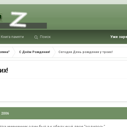
Книга памяти
Поиск
Уже зар
оляна"
С Днём Рождения!
Сегодня День рождения у троих!
их!
, 2006
утра именинник один был а к обеду ещё двое "родилось"