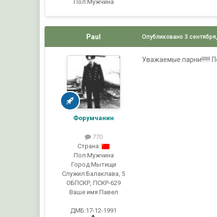
Пол:
Мужчина
Paul
Опубликовано
3 сентября
Уважаемые парни!!!!!! П
Форумчанин
770
Страна:
Пол:
Мужчина
Город:
Мытищи
Служил:
Балаклава, 5
ОБПСКР, ПСКР-629
Ваше имя:
Павел
ДМБ:17-12-1991