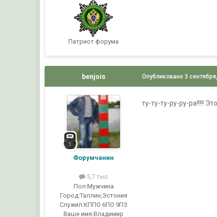
Патриот форума
benjois
Опубликовано
3 сентября
ту-ту-ту-ру-ру-ра!!!!! 
Форумчанин
5,7 тыс
Пол:
Мужчина
Город:
Таллин,Эстония
Служил:
КППО 6ПО 9ПЗ
Ваше имя:
Владимир