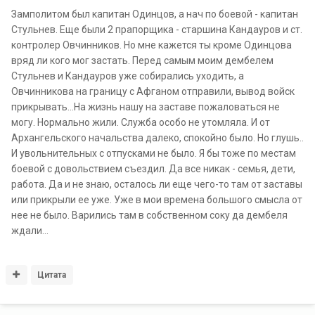
Замполитом был капитан Одинцов, а нач по боевой - капитан
Стульнев. Еще были 2 прапорщика - старшина Кандауров и ст.
контролер Овчинников. Но мне кажется ты кроме Одинцова
вряд ли кого мог застать. Перед самым моим дембелем
Стульнев и Кандауров уже собирались уходить, а
Овчинникова на границу с Афганом отправили, вывод войск
прикрывать...На жизнь нашу на заставе пожаловаться не
могу. Нормально жили. Служба особо не утомляла. И от
Архангельского начальства далеко, спокойно было. Но глушь..
И увольнительных с отпусками не было. Я бы тоже по местам
боевой с довольствием съездил. Да все никак - семья, дети,
работа. Да и не знаю, осталось ли еще чего-то там от заставы
или прикрыли ее уже. Уже в мои времена большого смысла от
нее не было. Варились там в собственном соку да дембеля
ждали...
Цитата