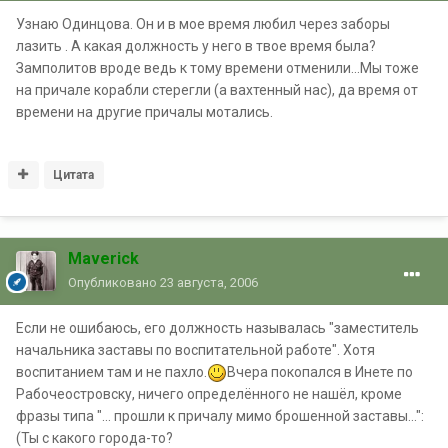
Узнаю Одинцова. Он и в мое время любил через заборы
лазить . А какая должность у него в твое время была?
Замполитов вроде ведь к тому времени отменили...Мы тоже
на причале корабли стерегли (а вахтенный нас), да время от
времени на другие причалы мотались.
Цитата
Maverick
Опубликовано
23 августа, 2006
Если не ошибаюсь, его должность называлась "заместитель
начальника заставы по воспитательной работе". Хотя
воспитанием там и не пахло.
Вчера покопался в Инете по
Рабочеостровску, ничего определённого не нашёл, кроме
фразы типа "... прошли к причалу мимо брошенной заставы...":
(Ты с какого города-то?