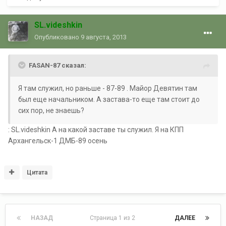
SL.videshkin
Опубликовано
9 августа, 2013
FASAN-87 сказал:
Я там служил, но раньше - 87-89 . Майор Девятин там
был еще начальником. А застава-то еще там стоит до
сих пор, не знаешь?
: SL.videshkin А на какой заставе ты служил. Я на КПП
Архангельск-1 ДМБ-89 осень
Цитата
НАЗАД
Страница 1 из 2
ДАЛЕЕ