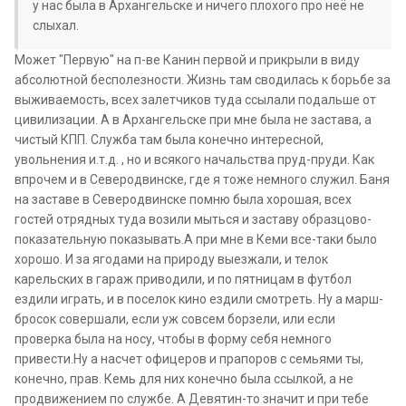
у нас была в Архангельске и ничего плохого про неё не
слыхал.
Может "Первую" на п-ве Канин первой и прикрыли в виду
абсолютной бесполезности. Жизнь там сводилась к борьбе за
выживаемость, всех залетчиков туда ссылали подальше от
цивилизации. А в Архангельске при мне была не застава, а
чистый КПП. Служба там была конечно интересной,
увольнения и.т.д. , но и всякого начальства пруд-пруди. Как
впрочем и в Северодвинске, где я тоже немного служил. Баня
на заставе в Северодвинске помню была хорошая, всех
гостей отрядных туда возили мыться и заставу образцово-
показательную показывать.А при мне в Кеми все-таки было
хорошо. И за ягодами на природу выезжали, и телок
карельских в гараж приводили, и по пятницам в футбол
ездили играть, и в поселок кино ездили смотреть. Ну а марш-
бросок совершали, если уж совсем борзели, или если
проверка была на носу, чтобы в форму себя немного
привести.Ну а насчет офицеров и прапоров с семьями ты,
конечно, прав. Кемь для них конечно была ссылкой, а не
продвижением по службе. А Девятин-то значит и при тебе