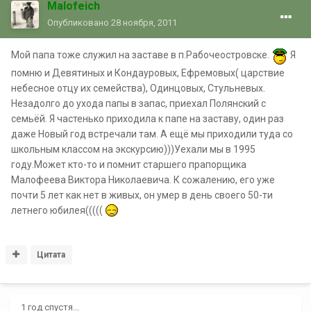
Malofeich
Опубликовано
28 ноября, 2011
Мой папа тоже служил на заставе в п.Рабочеостровске.
Я
помню и Девятиных и Кондауровых, Ефремовых( царствие
небесное отцу их семейства), Одинцовых, Стульневых.
Незадолго до ухода папы в запас, приехал Полянский с
семьёй. Я частенько приходила к папе на заставу, один раз
даже Новый год встречали там. А ещё мы приходили туда со
школьным классом на экскурсию)))Уехали мы в 1995
году.Может кто-то и помнит старшего прапорщика
Малофеева Виктора Николаевича. К сожалению, его уже
почти 5 лет как нет в живых, он умер в день своего 50-ти
летнего юбилея(((((
Цитата
1 год спустя...