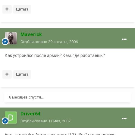
Цитата
Maverick
Опубликовано
29 августа, 2006
Как устроился после армии? Кем, где работаешь?
Цитата
8 месяцев спустя...
Driver64
Опубликовано
11 мая, 2007
Есть кто из 4го Архангельского П/О...3е Отделение или