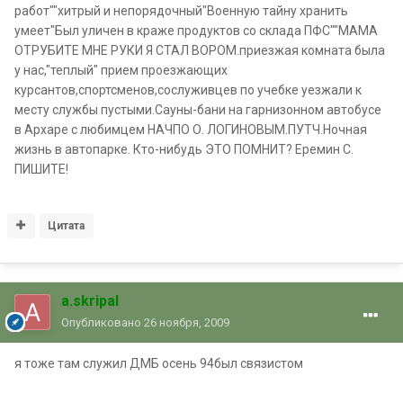
работ""хитрый и непорядочный"Военную тайну хранить
умеет"Был уличен в краже продуктов со склада ПФС""МАМА
ОТРУБИТЕ МНЕ РУКИ Я СТАЛ ВОРОМ.приезжая комната была
у нас,"теплый" прием проезжающих
курсантов,спортсменов,сослуживцев по учебке уезжали к
месту службы пустыми.Сауны-бани на гарнизонном автобусе
в Архаре с любимцем НАЧПО О. ЛОГИНОВЫМ.ПУТЧ.Ночная
жизнь в автопарке. Кто-нибудь ЭТО ПОМНИТ? Еремин С.
ПИШИТЕ!
Цитата
a.skripal
Опубликовано
26 ноября, 2009
я тоже там служил ДМБ осень 94был связистом