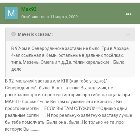
Max93
Опубликовано
11 марта, 2009
Maverick сказал:
В 92-ом в Северодвинске заставы не было. Три в Архаре,
4-ая ссыльная в Кеми, остальные в дальних посёлках,
типа, Мезень, Омега и т.д.Да, тёлки карельские... Было
дело.
В 92. мальчик! застава или КПП(как тебе угодно),"
Северодвинск"- была. А вот , что же Вы, мальчик, не
рассказали про интересную историю про гибель пацана при
МАРШ - броске? Если Вы там служили- это не знать ,- Вы
просто не могли......ЕСЛИ ВЫ ТАМ СЛУЖИЛИ!!!!!Однако одни
реальные сопли ....... И про реальную залётную заставу лучше
бы тебе помолчать .Была она , была...Но только не та ,про
которую Вы ...........