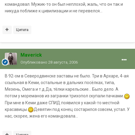
командовал. Мужик-то он был неплохой, жаль, что он так и
никуда поближе к цивилизации и не перевелся...
Цитата
Maverick
Опубликовано
28 августа, 2006
В 92-ом в Северодвинске заставы не было. Три в Архаре, 4-ая
ссыльная в Кеми, остальные в дальних посёлках, типа,
Мезень, Омега и т.д.Да, тёлки карельские... Было дело. А
потом у мореманов из загранки трихопол скупали пачками.
При мне в Кеми даже СПИД появился у какой-то местной
красавицы.
Девятин под конец состарился совсем, устал. У
нас, скорее, жена его командовала...
Цитата