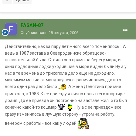
FASAN-87
Опубликовано
28 августа, 2006
Действительно, как за пару лет много всего поменялось... А
ведь в 1987 застава в Северодвинске образцово-
показательной была. Стояла она прямо на берегу моря, из
окна подводные лодки уходившие в море видны были.Ну а у
нас в те времена до трихопола дело еще не доходило,
максимум мазью от мандавушек ограничивались, да и то
всего один раз дело было
.А жена Девятина при мне
приехала, в 1988. К ее приезду я лично полы в его квартире
драил. До ее приезда он постоянно на заставе жил. Это был
конечно какой-то кошмар
. Ну а с ее приездом все
сразу изменилось в лучшую сторону - утром на работу,
вечером с работы - все как у людей
.