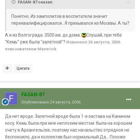
FASAN-87 сказал:
Понятно. Из замполитов в воспитатели значит
переквалифицировался...Я призывался из Москвы. А ты?
А я из Волгограда. 3500 км. до дома.
Слушай, при тебе
"Кемь" уже была "залётной"?
Изменено
24 августа, 2006
пользователем Maverick
Цитата
FASAN-87
Опубликовано
24 августа, 2006
Да нет вроде. Залетной вроде была 1-я застава на Канином
носу. Кемь была при мне неплохим местом: была на хорошем
счету в Архангельске, поэтому нас начальство отрядное не
беспокоило, да и коллектив был нормальный.Да... Похоже