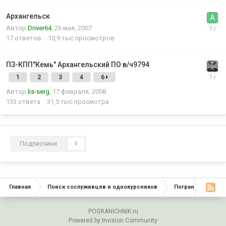
Архангельск
Автор
Driver64
,
26 мая, 2007
17
ответов
10,9 тыс
просмотров
ПЗ-КПП"Кемь" Архангельский ПО в/ч9794
1
2
3
4
6
Автор
lis-serg
,
17 февраля, 2008
133
ответа
31,5 тыс
просмотра
Подписчики
0
Главная
Поиск сослуживцев и однокурсников
Пограничные окр
POGRANICHNIK.ru
Powered by Invision Community