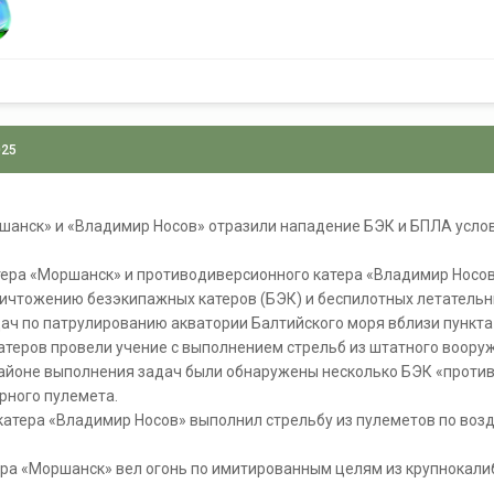
025
шанск» и «Владимир Носов» отразили нападение БЭК и БПЛА услов
тера «Моршанск» и противодиверсионного катера «Владимир Носов
ничтожению безэкипажных катеров (БЭК) и беспилотных летательн
ач по патрулированию акватории Балтийского моря вблизи пункта 
атеров провели учение с выполнением стрельб из штатного воору
 районе выполнения задач были обнаружены несколько БЭК «проти
рного пулемета.
 катера «Владимир Носов» выполнил стрельбу из пулеметов по во
ера «Моршанск» вел огонь по имитированным целям из крупнокали