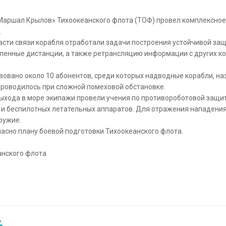
аршал Крылов» Тихоокеанского флота (ТОФ) провел комплексное 
.
сти связи корабля отработали задачи построения устойчивой защ
ленные дистанции, а также ретрансляцию информации с других ко
вовано около 10 абонентов, среди которых надводные корабли, н
проводилось при сложной помеховой обстановке.
выхода в море экипажи провели учения по противороботовой защи
 и беспилотных летательных аппаратов. Для отражения нападени
ружие.
асно плану боевой подготовки Тихоокеанского флота.
анского флота