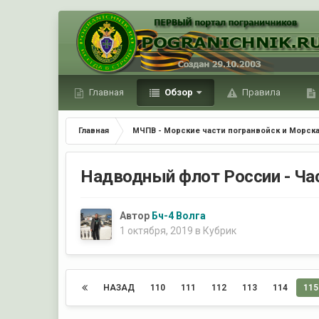
Главная
Обзор
Правила
Главная
МЧПВ - Морские части погранвойск и Морска
Надводный флот России - Ча
Автор
Бч-4 Волга
1 октября, 2019
в
Кубрик
НАЗАД
110
111
112
113
114
115