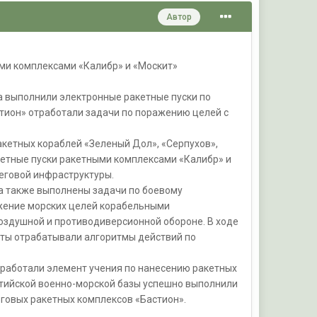
Автор
ми комплексами «Калибр» и «Москит»
а выполнили электронные ракетные пуски по
тион» отработали задачи по поражению целей с
акетных кораблей «Зеленый Дол», «Серпухов»,
етные пуски ракетными комплексами «Калибр» и
еговой инфраструктуры.
а также выполнены задачи по боевому
жение морских целей корабельными
оздушной и противодиверсионной обороне. В ходе
еты отрабатывали алгоритмы действий по
тработали элемент учения по нанесению ракетных
лтийской военно-морской базы успешно выполнили
говых ракетных комплексов «Бастион».