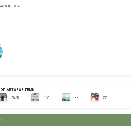
кого флота
ТОП АВТОРОВ ТЕМЫ
2570
461
88
22
025