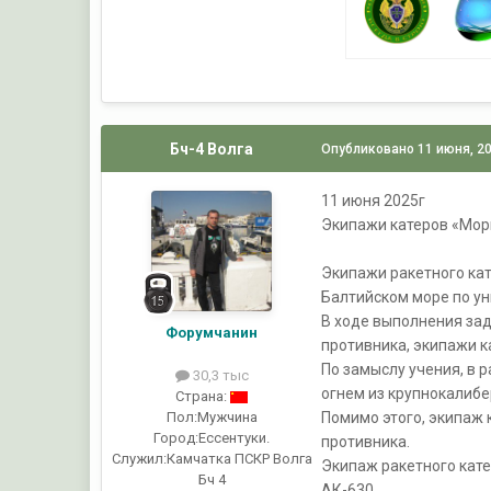
Бч-4 Волга
Опубликовано
11 июня, 2
11 июня 2025г
Экипажи катеров «Мор
Экипажи ракетного ка
Балтийском море по у
В ходе выполнения зад
Форумчанин
противника, экипажи к
По замыслу учения, в
30,3 тыс
огнем из крупнокалибе
Страна:
Помимо этого, экипаж
Пол:
Мужчина
Город:
Ессентуки.
противника.
Служил:
Камчатка ПСКР Волга
Экипаж ракетного кат
Бч 4
АК-630.