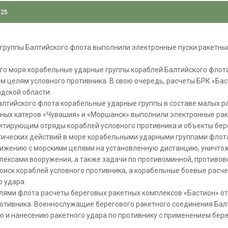
025
группы Балтийского флота выполнили электронные пуски ракетны
ого моря корабельные ударные группы кораблей Балтийского флот
 целям условного противника. В свою очередь, расчеты БРК «Бас
дской области.
алтийского флота корабельные ударные группы в составе малых р
тных катеров «Чувашия» и «Моршанск» выполнили электронные рак
митирующим отряды кораблей условного противника и объекты бер
ктических действий в море корабельными ударными группами флот
ижению с морскими целями на установленную дистанцию, уничто
лексами вооружения, а также задачи по противоминной, противов
оиск кораблей условного противника, а корабельные боевые расч
 удара.
лями флота расчеты береговых ракетных комплексов «Бастион» о
ротивника. Военнослужащие берегового ракетного соединения Ба
 и нанесению ракетного удара по противнику с применением бере