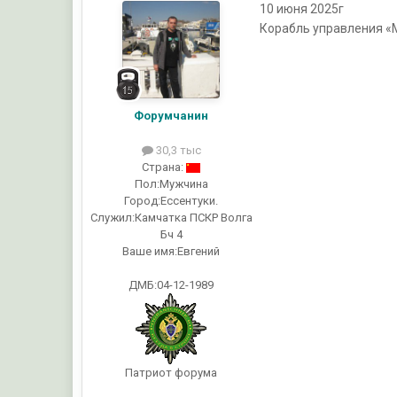
10 июня 2025г
Корабль управления «М
Форумчанин
30,3 тыс
Страна:
Пол:
Мужчина
Город:
Ессентуки.
Служил:
Камчатка ПСКР Волга
Бч 4
Ваше имя:
Евгений
ДМБ:04-12-1989
Патриот форума