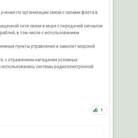
учение по организации связи с силами флота в
ищенной сети связи в море с передачей сигналов
раблей, в том числе с использованием
аземные пункты управления и самолет морской
те, с отражением нападения условных
я использовались системы радиоэлектронной
1