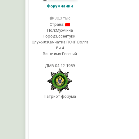
Форумчанин
30,3 тыс
Страна:
Пол:
Мужчина
Город:
Ессентуки.
Служил:
Камчатка ПСКР Волга
Бч 4
Ваше имя:
Евгений
ДМБ:04-12-1989
Патриот форума