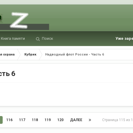
Книга памяти
Поиск
Уже зар
я охрана
Кубрик
Надводный флот России - Часть 6
сть 6
116
117
118
119
120
ДАЛЕЕ
Страница 115 из