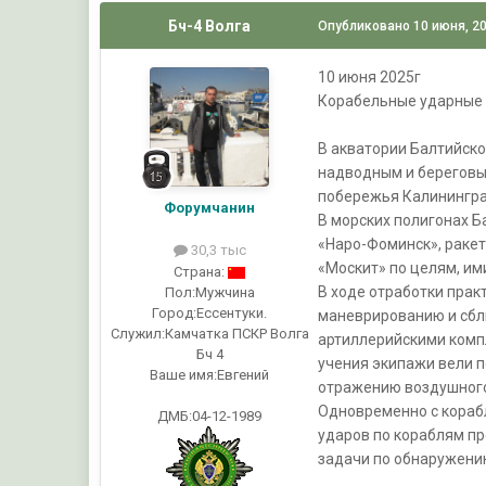
Бч-4 Волга
Опубликовано
10 июня, 2
10 июня 2025г
Корабельные ударные 
В акватории Балтийск
надводным и береговым
побережья Калинингра
Форумчанин
В морских полигонах Б
«Наро-Фоминск», раке
30,3 тыс
«Москит» по целям, и
Страна:
В ходе отработки пра
Пол:
Мужчина
Город:
Ессентуки.
маневрированию и сбл
Служил:
Камчатка ПСКР Волга
артиллерийскими комп
Бч 4
учения экипажи вели п
Ваше имя:
Евгений
отражению воздушного
Одновременно с кораб
ДМБ:04-12-1989
ударов по кораблям п
задачи по обнаружению