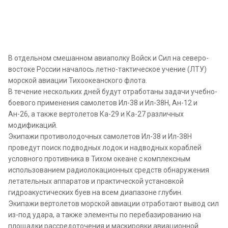
В отдельном смешанном авиаполку Войск и Сил на северо-
востоке России началось летно-тактическое учение (ЛТУ)
морской авиации Тихоокеанского флота.
В течение нескольких дней будут отработаны задачи учебно-
боевого применения самолетов Ил-38 и Ил-38Н, Ан-12 и
Ан-26, а также вертолетов Ка-29 и Ка-27 различных
модификаций.
Экипажи противолодочных самолетов Ил-38 и Ил-38Н
проведут поиск подводных лодок и надводных кораблей
условного противника в Тихом океане с комплексным
использованием радиолокационных средств обнаружения
летательных аппаратов и практической установкой
гидроакустических буев на всем диапазоне глубин.
Экипажи вертолетов морской авиации отработают вывод сил
из-под удара, а также элементы по перебазированию на
площадки рассредоточения и маскировки авиационной