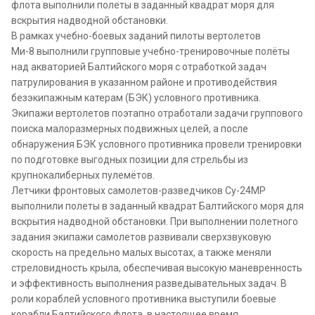
флота выполнили полеты в заданный квадрат моря для
вскрытия надводной обстановки.
В рамках учебно-боевых заданий пилоты вертолетов
Ми-8 выполнили групповые учебно-тренировочные полёты
над акваторией Балтийского моря с отработкой задач
патрулирования в указанном районе и противодействия
безэкипажным катерам (БЭК) условного противника.
Экипажи вертолетов поэтапно отработали задачи группового
поиска малоразмерных подвижных целей, а после
обнаружения БЭК условного противника провели тренировки
по подготовке выгодных позиции для стрельбы из
крупнокалиберных пулемётов.
Летчики фронтовых самолетов-разведчиков Су-24МР
выполнили полеты в заданный квадрат Балтийского моря для
вскрытия надводной обстановки. При выполнении полетного
задания экипажи самолетов развивали сверхзвуковую
скорость на предельно малых высотах, а также меняли
стреловидность крыла, обеспечивая высокую маневренность
и эффективность выполнения разведывательных задач. В
роли кораблей условного противника выступили боевые
корабли Балтийского флота, в настоящее время