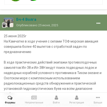
Бч-4 Волга
Опубликовано
25 июня, 2025
25 июня 2025г
На Камчатке в ходе учения с силами ТОФ морская авиация
совершила более 40 вылетов с отработкой задач по
предназначению
В ходе практических действий экипажи противолодочных
самолётов Ил-38 и Ил-38Н ведут поиск подводных лодок и
надводных кораблей условного противника в Тихом океане и
Охотском море с комплексным использованием
радиолокационных средств обнаружения и практической
установкой гидроакустических буев на всём диапазоне
глубин.
Экипажи вертолётов Ка-29 и Ка-27 различных модификаций
Форумы
Непрочитанные
Войти
Регистрация
Больше
на первом этапе учения отработали вывод сил из-под удара,