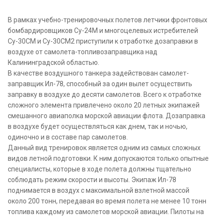
В рамках учебно-тренировочных полетов летчики фронтовых
бомбардировщиков Су-24М и многоцелевых истребителей
Су-30СМ и Су-30СМ2 приступили к отработке дозаправки в
воздухе от самолета-топливозаправщика над
Калининградской областью.
В качестве воздушного танкера задействован самолет-
заправщик Ил-78, способный за один вылет осуществить
заправку в воздухе до десяти самолетов. Всего к отработке
сложного элемента привлечено около 20 летных экипажей
смешанного авиаполка морской авиации флота. Дозаправка
в воздухе будет осуществляться как днем, так и ночью,
одиночно и в составе пар самолетов.
Данный вид тренировок является одним из самых сложных
видов летной подготовки. К ним допускаются только опытные
специалисты, которые в ходе полета должны тщательно
соблюдать режим скорости и высоты. Экипаж Ил-78
поднимается в воздух с максимальной взлетной массой
около 200 тонн, передавая во время полета не менее 10 тонн
топлива каждому из самолетов морской авиации. Пилоты на