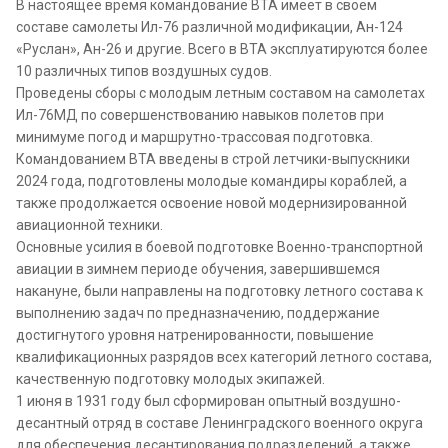
В настоящее время командование ВТА имеет в своем
составе самолеты Ил-76 различной модификации, Ан-124
«Руслан», Ан-26 и другие. Всего в ВТА эксплуатируются более
10 различных типов воздушных судов.
Проведены сборы с молодым летным составом на самолетах
Ил-76МД по совершенствованию навыков полетов при
минимуме погод и маршрутно-трассовая подготовка.
Командованием ВТА введены в строй летчики-выпускники
2024 года, подготовлены молодые командиры кораблей, а
также продолжается освоение новой модернизированной
авиационной техники.
Основные усилия в боевой подготовке Военно-транспортной
авиации в зимнем периоде обучения, завершившемся
накануне, были направлены на подготовку летного состава к
выполнению задач по предназначению, поддержание
достигнутого уровня натренированности, повышение
квалификационных разрядов всех категорий летного состава,
качественную подготовку молодых экипажей.
1 июня в 1931 году был сформирован опытный воздушно-
десантный отряд в составе Ленинградского военного округа
для обеспечения десантирования подразделений, а также