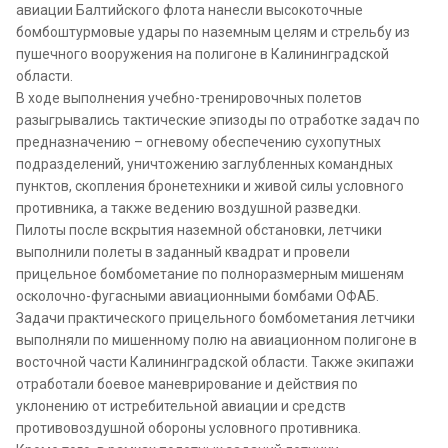
авиации Балтийского флота нанесли высокоточные
бомбоштурмовые удары по наземным целям и стрельбу из
пушечного вооружения на полигоне в Калининградской
области.
В ходе выполнения учебно-тренировочных полетов
разыгрывались тактические эпизоды по отработке задач по
предназначению – огневому обеспечению сухопутных
подразделений, уничтожению заглубленных командных
пунктов, скопления бронетехники и живой силы условного
противника, а также ведению воздушной разведки.
Пилоты после вскрытия наземной обстановки, летчики
выполнили полеты в заданный квадрат и провели
прицельное бомбометание по полноразмерным мишеням
осколочно-фугасными авиационными бомбами ОФАБ.
Задачи практического прицельного бомбометания летчики
выполняли по мишенному полю на авиационном полигоне в
восточной части Калининградской области. Также экипажи
отработали боевое маневрирование и действия по
уклонению от истребительной авиации и средств
противовоздушной обороны условного противника.