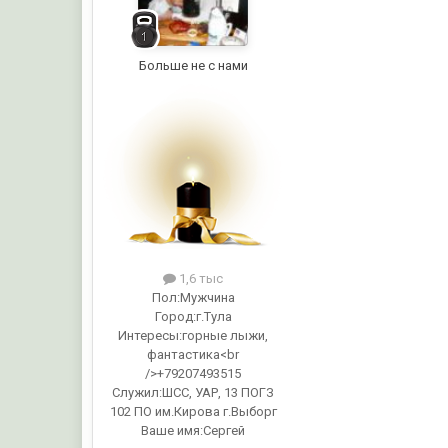
Больше не с нами
1,6 тыс
Пол:
Мужчина
Город:
г.Тула
Интересы:
горные лыжи,
фантастика<br
/>+79207493515
Служил:
ШСС, УАР, 13 ПОГЗ
102 ПО им.Кирова г.Выборг
Ваше имя:
Сергей