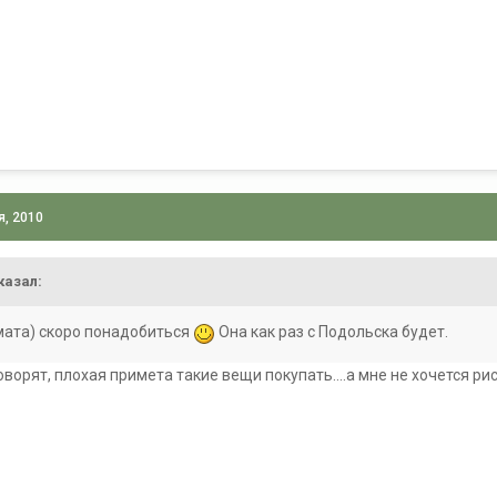
я, 2010
казал:
мата) скоро понадобиться
Она как раз с Подольска будет.
говорят, плохая примета такие вещи покупать....а мне не хочется р