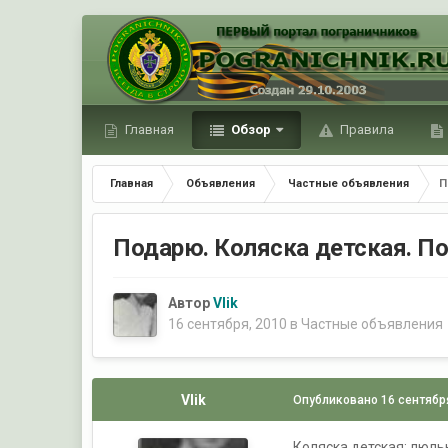
Главная
Обзор
Правила
Главная
Объявления
Частные объявления
П
Подарю. Коляска детская. П
Автор
Vlik
16 сентября, 2010
в
Частные объявления
Vlik
Опубликовано
16 сентябр
Коляска детская: люль