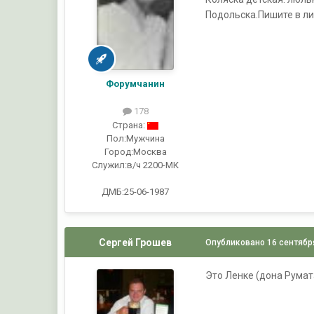
Подольска.Пишите в ли
Форумчанин
178
Страна:
Пол:
Мужчина
Город:
Москва
Служил:
в/ч 2200-МК
ДМБ:25-06-1987
Сергей Грошев
Опубликовано
16 сентябр
Это Ленке (дона Румат