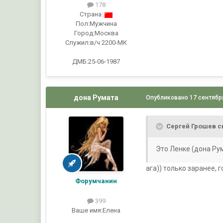
178
Страна:
Пол:
Мужчина
Город:
Москва
Служил:
в/ч 2200-МК
ДМБ:25-06-1987
дона Румата
Опубликовано
17 сентябр
Сергей Грошев с
Это Ленке (дона Ру
ага)) только заранее, 
Форумчанин
399
Ваше имя:
Елена