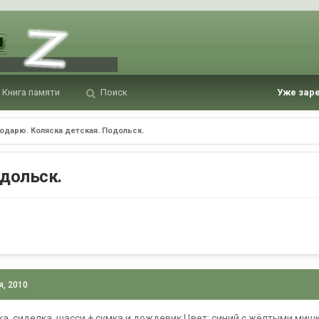
Книга памяти
Поиск
Уже зар
одарю. Коляска детская. Подольск.
одольск.
я, 2010
ка, сиделка, шасси + сумка и дождевик.Цвет: синий с жёлтыми ми