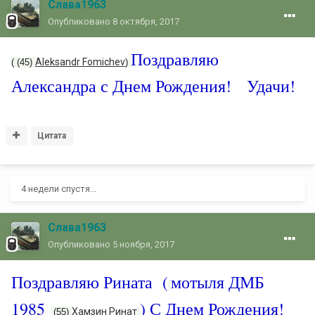
Слава1963
Опубликовано
8 октября, 2017
Поздравляю
Aleksandr Fomichev
( (45)
)
Александра с Днем Рождения! Удачи!
Цитата
4 недели спустя...
Слава1963
Опубликовано
5 ноября, 2017
Поздравляю Рината (
мотыля ДМБ
1985
) С Днем Рождения!
Хамзин Ринат
(55)