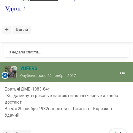
Удачи!
Цитата
3 недели спустя...
YUFERS
Опубликовано
22 ноября, 2017
Братья! ДМБ-1983-84г!
,,Когда минуты рокавые настают и волны черные до неба
достают,,.
Всех с 20 ноября 1982г,переход о.Шикотан-г.Корсаков.
Удачи!!!