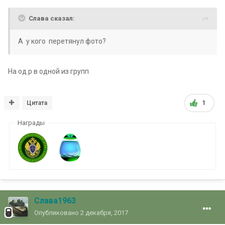
Славa сказал:
А у кого перетянул фото?
На од.р в одной из групп
Цитата
1
Награды
Слава1963
Опубликовано
2 декабря, 2017