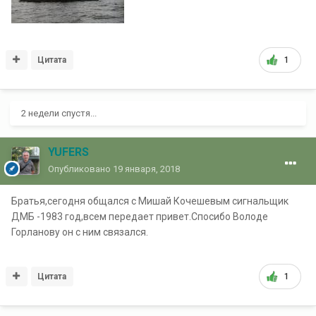
Цитата
1
2 недели спустя...
YUFERS
Опубликовано
19 января, 2018
Братья,сегодня общался с Мишай Кочешевым сигнальщик
ДМБ -1983 год,всем передает привет.Спосибо Володе
Горланову он с ним связался.
Цитата
1