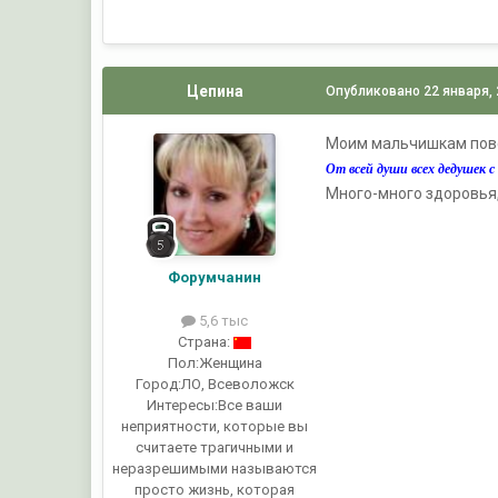
Цепина
Опубликовано
22 января,
Моим мальчишкам повезл
От всей души всех дедушек 
Много-много здоровья, 
Форумчанин
5,6 тыс
Страна:
Пол:
Женщина
Город:
ЛО, Всеволожск
Интересы:
Все ваши
неприятности, которые вы
считаете трагичными и
неразрешимыми называются
просто жизнь, которая