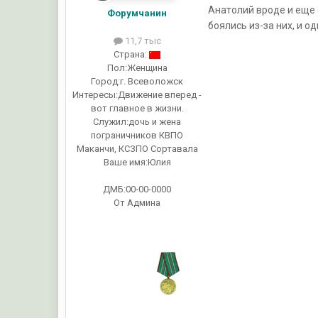
Анатолий вроде и еще с
Форумчанин
боялись из-за них, и о
11,7 тыс
Страна:
Пол:
Женщина
Город:
г. Всеволожск
Интересы:
Движение вперед -
вот главное в жизни.
Служил:
дочь и жена
пограничников КВПО
Маканчи, КСЗПО Сортавала
Ваше имя:
Юлия
ДМБ:00-00-0000
От Админа