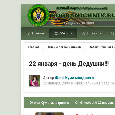
Главная
Обзор
Правила
Главная
Флейм пограничников
Кабак "Зелёная П
22 января - день Дедушки!!!
Автор
Жена Кума младшего
22 января, 2009
в
Официальные Праздни
Жена Кума младшего
Опубликовано
22 января,