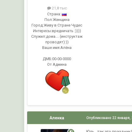
21,8 тыс
Страна:
Пол:
Женщина
Город:
Живу в Стране Чудес
Интересы:
вредничать :))))
Служил:
дома.... (инструктаж
проводят):))
Ваше имя:
Алёна
ДМБ:00-00-0000
От Админа
Аленка
Опубликовано
22 января,
Юль.. так это праздник