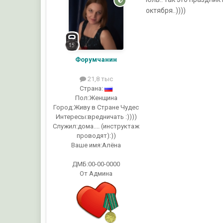
октября..))))
Форумчанин
21,8 тыс
Страна:
Пол:
Женщина
Город:
Живу в Стране Чудес
Интересы:
вредничать :))))
Служил:
дома.... (инструктаж
проводят):))
Ваше имя:
Алёна
ДМБ:00-00-0000
От Админа