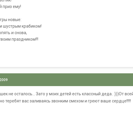
вотик!
й приз ему!
гры новые:
 и шустрым крабиком!
пять и снова,
твоим праздником!!!
 2009
ек не осталось... Зато у моих детей есть классный деда.. )))От вс
но теребят вас заливаясь звонким смехом и греют ваше сердце!!!!!