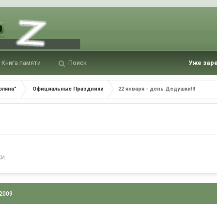
Книга памяти
Поиск
Уже зар
оляна"
Официальные Праздники
22 января - день Дедушки!!!
ки
 2009