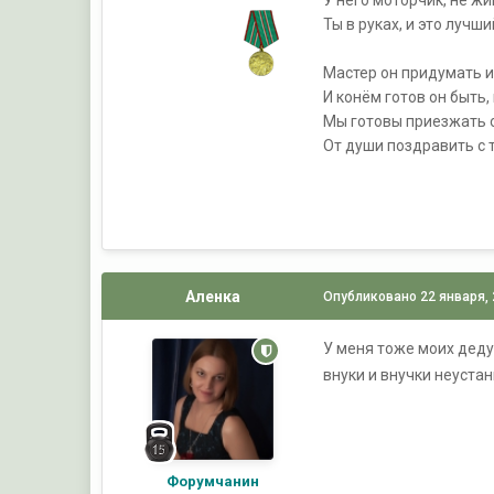
У него моторчик, не жи
Ты в руках, и это лучши
Мастер он придумать и
И конём готов он быть,
Мы готовы приезжать о
От души поздравить с 
Аленка
Опубликовано
22 января,
У меня тоже моих дедуш
внуки и внучки неустан
Форумчанин