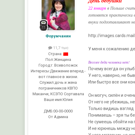
День дедушки
22 января
в Польше счита
готовятся практически в
внуки подготавливают не
http://images.cards.m
Форумчанин
11,7 тыс
У меня к сожалению дед
Страна:
Пол:
Женщина
Веселее деда человека нет!
Город:
г. Всеволожск
Почему всегда он улыб
Интересы:
Движение вперед -
У него, наверно, не бы
вот главное в жизни.
Или быстро все они ко
Служил:
дочь и жена
пограничников КВПО
Маканчи, КСЗПО Сортавала
Он могуч, силён и очен
Ваше имя:
Юлия
От него не убежишь, н
Только видишь взгляд 
ДМБ:00-00-0000
Понимаешь – зря ты б
От Админа
Не сумеешь обойти на 
И не юркнешь между но