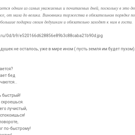
ется одним из самых уважаемых и почитаемых дней, поскольку в это де
се, от мала до велика. Виновники торжества в обязательном порядке по
большие подарки своим дедушкам и обязательно заходят к ним в гости.
ail.ru/0d/b9/e520166d628856e89b3c88caba21b90d.jpg
ушек не осталось, уже в мире ином ( пусть земля им будет пухом)
ается?
вает бед
нчаются…
ь быстрый!
е скроешься.
его лучистый,
еспокоишься!
повороте,
г по-быстрому!