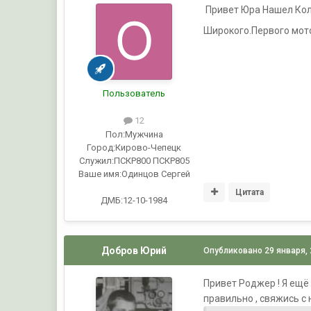
Привет Юра Нашел Колю
Широкого.Первого мото
Пользователь
12
Пол:
Мужчина
Город:
Кирово-Чепецк
Служил:
ПСКР800 ПСКР805
Ваше имя:
Одинцов Сергей
Цитата
ДМБ:12-10-1984
Добров Юрий
Опубликовано
29 января,
Привет Роджер ! Я ещё
правильно , свяжись с 