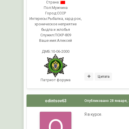
Страна:
Пол:
Мужчина
Город:
СССР
Интересы:
Рыбалка, хард-рок,
хроническое неприятие
быдла и жлобья
Служил:
ПСКР-809
Ваше имя:
Алексей
ДМБ:10-06-2000
Цитата
Патриот форума
odintsov63
Опубликовано
28 января,
Я в курсе.