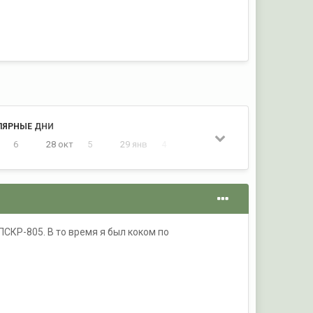
ЛЯРНЫЕ ДНИ
6
28 окт
5
29 янв
4
2 февр
4
СКР-805. В то время я был коком по