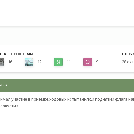
П АВТОРОВ ТЕМЫ
ПОПУ
16
12
11
9
28 окт
 2009
имал участие в приемке,ходовых испытаниях,и поднятии флага наП
оакустик.