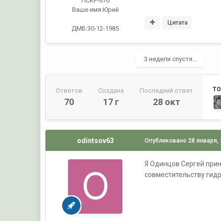
ПСКР-676
Ваше имя:
Юрий
Цитата
ДМБ:30-12-1985
3 недели спустя...
ТО
Ответов
Создана
Последний ответ
70
17 г
28 окт
odintsov63
Опубликовано
28 января,
Я Одинцов Сергей прин
совместительству гидр