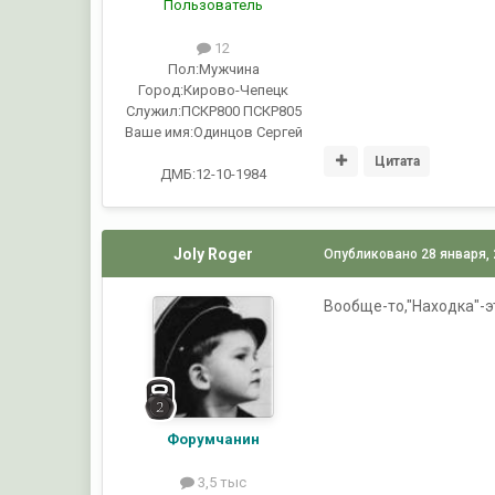
Пользователь
12
Пол:
Мужчина
Город:
Кирово-Чепецк
Служил:
ПСКР800 ПСКР805
Ваше имя:
Одинцов Сергей
Цитата
ДМБ:12-10-1984
Joly Roger
Опубликовано
28 января,
Вообще-то,"Находка"-эт
Форумчанин
3,5 тыс