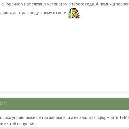
 Чурсина у нас служил метристом с твоего года. А помниш первог
риста,завтра поеду к нему в гости.
 2009
 плохо управляюсь с етой железякой и не знал как оформлять ТЕМ
ним чтоб поправил .