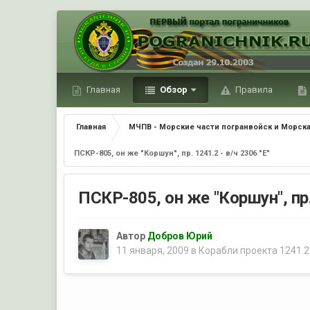
Главная
Обзор
Правила
Главная
МЧПВ - Морские части погранвойск и Морска
ПСКР-805, он же "Коршун", пр. 1241.2 - в/ч 2306 "Е"
ПСКР-805, он же "Коршун", пр. 
Автор
Добров Юрий
11 января, 2009
в
Корабли проекта 1241.2