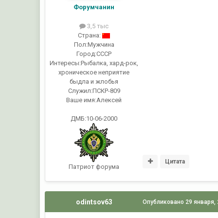
Форумчанин
3,5 тыс
Страна:
Пол:
Мужчина
Город:
СССР
Интересы:
Рыбалка, хард-рок,
хроническое неприятие
быдла и жлобья
Служил:
ПСКР-809
Ваше имя:
Алексей
ДМБ:10-06-2000
Цитата
Патриот форума
odintsov63
Опубликовано
29 января,