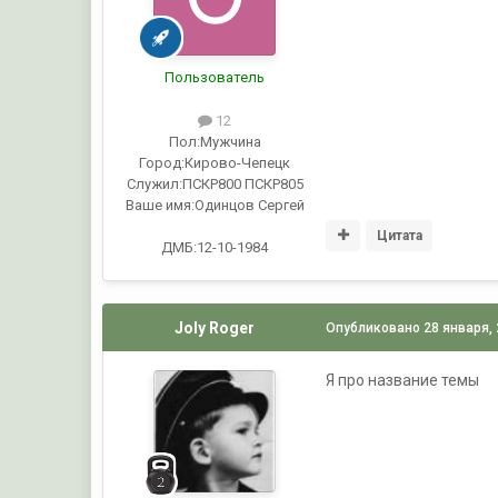
Пользователь
12
Пол:
Мужчина
Город:
Кирово-Чепецк
Служил:
ПСКР800 ПСКР805
Ваше имя:
Одинцов Сергей
Цитата
ДМБ:12-10-1984
Joly Roger
Опубликовано
28 января,
Я про название темы