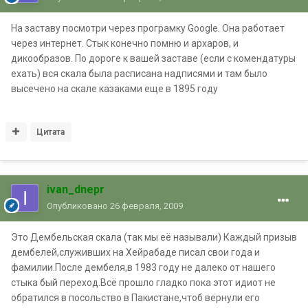
На заставу посмотри через програмку Google. Она работает
через интернет. Стык конечно помню и архаров, и
дикообразов. По дороге к вашей заставе (если с комендатуры
ехать) вся скала была расписана надписями и там было
высечено на скале казаками еще в 1895 году
Цитата
ivan_dnepr
Опубликовано
26 февраля, 2009
Это Дембельская скала (так мы её называли) Каждый призыв
дембелей,служивших на Хейрабаде писал свои года и
фамилии.После дембеля,в 1983 году не далеко от нашего
стыка бый переход.Всё прошло гладко пока этот идиот не
обратился в посольство в Пакистане,чтоб вернули его