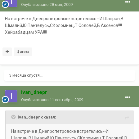
Опубликовано
28 мая, 2009
На встрече в Днепропетровске встретелись--И Шапран,В
Шмалий,Ю Пантелусь,СКоломиец,Т Соловей,В Аксёнов!!!!
Хейрабадцам УРА!!!!
Цитата
3 месяца спустя...
ivan_dnepr
Опубликовано
11 сентября, 2009
ivan_dnepr сказал:
На встрече в Днепропетровске встретелись--И
Шапран,В Шмалий,Ю Пантелусь,СКоломиец,Т Соловей,В