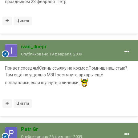
праздником 23 февраля. Пётр
Цитата
ivan_dnepr
Опубликовано
19 февраля, 2009
Привет соседям!Скинь ссылку на космос.Помниш наш стык?
Там ещё по ущелью МЗП ростянуто,архары ещё
попадались,если шугнуть с линейки.
Цитата
Petr Gr
Опубликовано
26 февраля, 2009