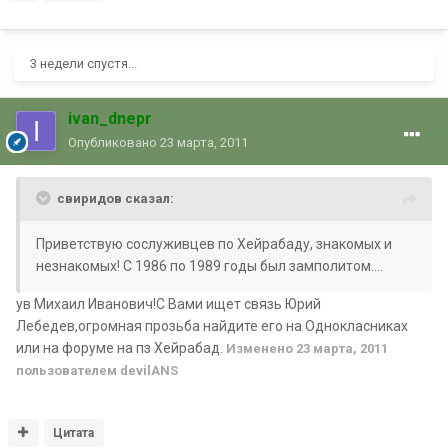
3 недели спустя...
ivan_dnepr
Опубликовано
23 марта, 2011
свиридов сказал:
Приветствую сослуживцев по Хейрабаду, знакомых и
незнакомых! С 1986 по 1989 годы был замполитом....
ув Михаил Иванович!С Вами ищет связь Юрий
Лебедев,огромная прозьба найдите его на Однокласниках
или на форуме на пз Хейрабад.
Изменено
23 марта, 2011
пользователем devilANS
Цитата