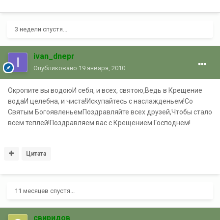
3 недели спустя...
ivan_dnepr
Опубликовано
19 января, 2010
Окропите вы водоюИ себя, и всех, святою,Ведь в Крещение
водаИ целебна, и чиста!Искупайтесь с наслажденьем!Со
Святым БогоявленьемПоздравляйте всех друзей,Чтобы стало
всем теплей!Поздравляем вас с Крещением Господнем!
Цитата
11 месяцев спустя...
свиридов