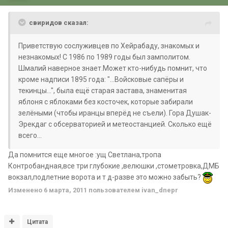
свиридов сказал:
Приветствую сослуживцев по Хейрабаду, знакомых и
незнакомых! С 1986 по 1989 годы был замполитом.
Шмалий наверное знает.Может кто-нибудь помнит, что
кроме надписи 1895 года: "...Войсковые сапёры и
текинцы...", была ещё старая застава, знаменитая
яблоня с яблоками без косточек, которые забирали
зелёными (чтобы иранцы вперёд не съели). Гора Душак-
Эрекдаг с обсерваторией и метеостанцией. Сколько ещё
всего...
Да помнится еще многое :ущ Светлана,тропа
Контробандная,все три глубокие ,велюшки ,стометровка,ДМБ
вокзал,подлетние ворота и т д-разве это можно забыть?
Изменено
6 марта, 2011
пользователем ivan_dnepr
Цитата