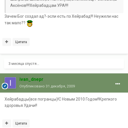
Аксёнов!!!!Хейрабадцам УРА!!!!
Зачем Бог создал ад?-эсли есть пз Хейрабад!!! Неужели нас
так мало??
Цитата
3 месяца спустя...
ivan_dnepr
Опубликовано
31 декабря, 2009
Хейрабадцы(все погранцы)!С Новым 2010 Годом!!Крепкого
здоровья.Удачи!!
Цитата