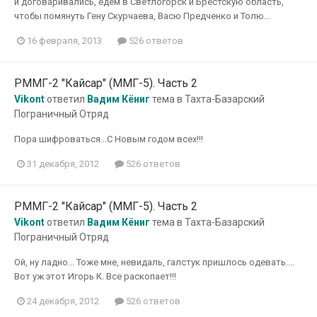
и договаривались, едем в Светлогорск и Брестскую область,
чтобы помянуть Гену Скурчаева, Васю Предченко и Толю...
16 февраля, 2013
526 ответов
РММГ-2 "Кайсар" (ММГ-5). Часть 2
Vikont
ответил
Вадим Кёниг
тема в
Тахта-Базарский
Пограничный Отряд
Пора шифроваться...С Новым годом всех!!!
31 декабря, 2012
526 ответов
РММГ-2 "Кайсар" (ММГ-5). Часть 2
Vikont
ответил
Вадим Кёниг
тема в
Тахта-Базарский
Пограничный Отряд
Ой, ну ладно... Тоже мне, невидаль, галстук пришлось одевать....
Вот уж этот Игорь К. Все раскопает!!!
24 декабря, 2012
526 ответов