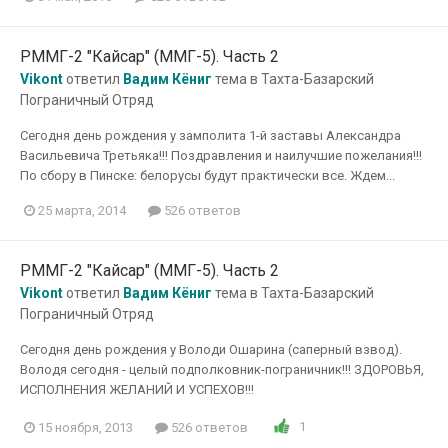
РММГ-2 "Кайсар" (ММГ-5). Часть 2
Vikont
ответил
Вадим Кёниг
тема в
Тахта-Базарский
Пограничный Отряд
Сегодня день рождения у замполита 1-й заставы Александра
Васильевича Третьяка!!! Поздравления и наилучшие пожелания!!!
По сбору в Пинске: белорусы будут практически все. Ждем...
25 марта, 2014
526 ответов
РММГ-2 "Кайсар" (ММГ-5). Часть 2
Vikont
ответил
Вадим Кёниг
тема в
Тахта-Базарский
Пограничный Отряд
Сегодня день рождения у Володи Ошарина (саперный взвод).
Володя сегодня - целый подполковник-пограничник!!! ЗДОРОВЬЯ,
ИСПОЛНЕНИЯ ЖЕЛАНИЙ И УСПЕХОВ!!!
1
15 ноября, 2013
526 ответов