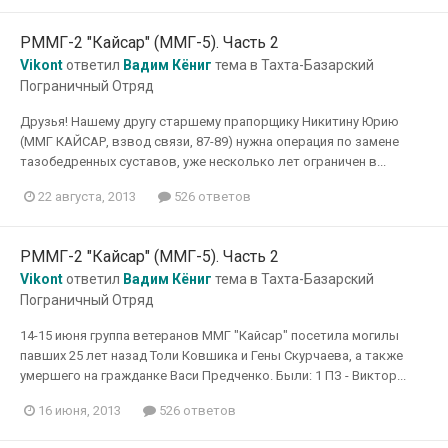
РММГ-2 "Кайсар" (ММГ-5). Часть 2
Vikont
ответил
Вадим Кёниг
тема в
Тахта-Базарский
Пограничный Отряд
Друзья! Нашему другу старшему прапорщику Никитину Юрию
(ММГ КАЙСАР, взвод связи, 87-89) нужна операция по замене
тазобедренных суставов, уже несколько лет ограничен в...
22 августа, 2013
526 ответов
РММГ-2 "Кайсар" (ММГ-5). Часть 2
Vikont
ответил
Вадим Кёниг
тема в
Тахта-Базарский
Пограничный Отряд
14-15 июня группа ветеранов ММГ "Кайсар" посетила могилы
павших 25 лет назад Толи Ковшика и Гены Скурчаева, а также
умершего на гражданке Васи Предченко. Были: 1 ПЗ - Виктор...
16 июня, 2013
526 ответов