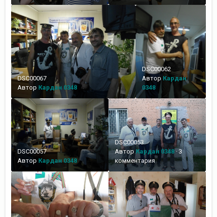
DSC00062
DSC00067
Автор
Кардан
Автор
Кардан 0348
0348
DSC00053
DSC00057
Автор
Кардан 0348
·
3
Автор
Кардан 0348
комментария